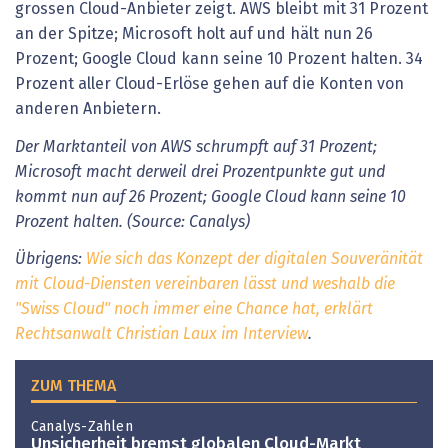
Der Marktanteil von AWS schrumpft auf 31 Prozent;
Microsoft macht derweil drei Prozentpunkte gut und
kommt nun auf 26 Prozent; Google Cloud kann seine 10
Prozent halten. (Source: Canalys)
Übrigens:
Wie sich das Konzept der digitalen Souveränität
mit Cloud-Diensten vereinbaren lässt und weshalb die
"Swiss Cloud" noch immer eine Chance hat, erklärt
Rechtsanwalt Christian Laux im Interview
.
ZUM THEMA
Canalys-Zahlen
Unsicherheit bremst globalen Cloud-Markt