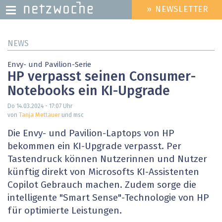
» NEWSLETTER
HEADER
MENU
Direkt
NEWS
zum
Inhalt
Envy- und Pavilion-Serie
HP verpasst seinen Consumer-
Notebooks ein KI-Upgrade
Do 14.03.2024 - 17:07
Uhr
von
Tanja Mettauer
und msc
Die Envy- und Pavilion-Laptops von HP
bekommen ein KI-Upgrade verpasst. Per
Tastendruck können Nutzerinnen und Nutzer
künftig direkt von Microsofts KI-Assistenten
Copilot Gebrauch machen. Zudem sorge die
intelligente "Smart Sense"-Technologie von HP
für optimierte Leistungen.