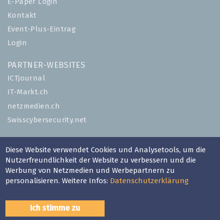
E-Paper Login
Kontakt
Event-Plus-Eintrag
Login
PARTNER-WEBSITES
ICTjournal
IT-Markt.ch
netzmedien.ch
Swisscybersecurity.net
© NETZMEDIEN AG 2026
Diese Website verwendet Cookies und Analysetools, um die
Impressum
Nutzerfreundlichkeit der Website zu verbessern und die
AGB
Werbung von Netzmedien und Werbepartnern zu
personalisieren. Weitere Infos:
Datenschutzerklärung
Nutzungsbestimmungen
Datenschutzerklärung
Ich stimme zu