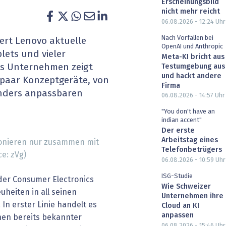
Erscheinungsbild
heit wird digital
IT for Health
nicht mehr reicht
06.08.2026 - 12:24
Uhr
chain
Artificial Intelligence
Nach Vorfällen bei
iert Lenovo aktuelle
OpenAI und Anthropic
lets und vieler
Meta-KI bricht aus
SGVO
Finance 2030
s Unternehmen zeigt
Testumgebung aus
und hackt andere
paar Konzeptgeräte, von
 Managed Services & Co.
Fintech & Insurtech
Firma
onders anpassbaren
06.08.2026 - 14:57
Uhr
l Banking
Professional AV & Digital Signage
"You don't have an
indian accent"
 Dossiers
» alle Specials
Der erste
Arbeitstag eines
tionieren nur zusammen mit
Telefonbetrügers
e: zVg)
06.08.2026 - 10:59
Uhr
ISG-Studie
der Consumer Electronics
Wie Schweizer
uheiten in all seinen
Unternehmen ihre
In erster Linie handelt es
Cloud an KI
anpassen
onen bereits bekannter
06.08.2026 - 15:46
Uhr