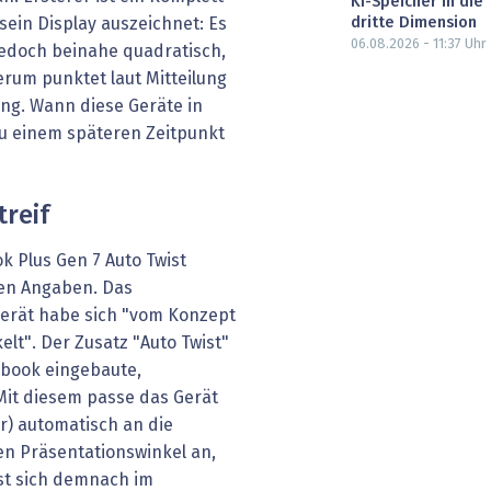
KI-Speicher in die
dritte Dimension
sein Display auszeichnet: Es
06.08.2026 - 11:37
Uhr
t jedoch beinahe quadratisch,
erum punktet laut Mitteilung
ng. Wann diese Geräte in
u einem späteren Zeitpunkt
treif
 Plus Gen 7 Auto Twist
en Angaben. Das
erät habe sich "vom Konzept
elt". Der Zusatz "Auto Twist"
ebook eingebaute,
Mit diesem passe das Gerät
r) automatisch an die
n Präsentationswinkel an,
sst sich demnach im