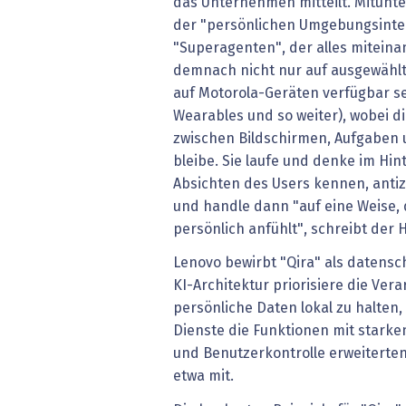
das Unternehmen mitteilt. Mitunte
der "persönlichen Umgebungsintel
"Superagenten", der alles miteinan
demnach nicht nur auf ausgewähl
auf Motorola-Geräten verfügbar s
Wearables und so weiter), wobei d
zwischen Bildschirmen, Aufgabe
bleibe. Sie laufe und denke im Hin
Absichten des Users kennen, anti
und handle dann "auf eine Weise, d
persönlich anfühlt", schreibt der H
Lenovo bewirbt "Qira" als datensc
KI-Architektur priorisiere die Ver
persönliche Daten lokal zu halten
Dienste die Funktionen mit stark
und Benutzerkontrolle erweiterten
etwa mit.