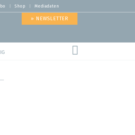
bo
Shop
Mediadaten
» NEWSLETTER
IG
are