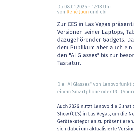
» alle News
Gesund
Do 08.01.2026 - 12:18
Uhr
von
René Jaun
und cbi
Block
Zur CES in Las Vegas präsent
Versionen seiner Laptops, Tab
EU-D
dazugehörender Gadgets. Da
dem Publikum aber auch ein 
XaaS,
den "AI Glasses" bis zur bes
Tastatur.
Digita
» alle
Die "AI Glasses" von Lenovo funk
einem Smartphone oder PC. (Sourc
Auch 2026 nutzt Lenovo die Gunst 
Show (CES) in Las Vegas, um die Ne
Gerätekategorien zu präsentieren. 
sich dabei um aktualisierte Versi