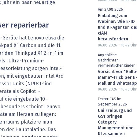
s Jahr ein paar neuartige
Am 27.08.2026
Einladung zum
Webinar: Wie E-ID
er reparierbar
und KI-Agenten da
cIAM
-Geräte hat Lenovo etwa die
herausfordern
kpad X1 Carbon und die 11.
06.08.2026 - 10:49
Uhr
riden Thinkpad X1 2-in-1 im
Angebliche
Nachrichten
als "Ultra-Premium-
vermeintlicher Kinder
essorleistung sorgen Intel-
Vorsicht vor "Hallo
n, mit eingebauter Intel Arc
Mama"-Trick per E
Mail und Whatsapp
ssor Units (NPUs) sind
06.08.2026 - 16:40
Uhr
eräte als Copilot+-
uf die eingebaute 10-
Erster CAS im
September 2026
 besonders scheint Lenovo
Uni Freiburg und
äte am Herzen zu liegen:
GS1 bringen
nenraums platziere man
Category
Management und
n der Hauptplatine. Das
KI zusammen