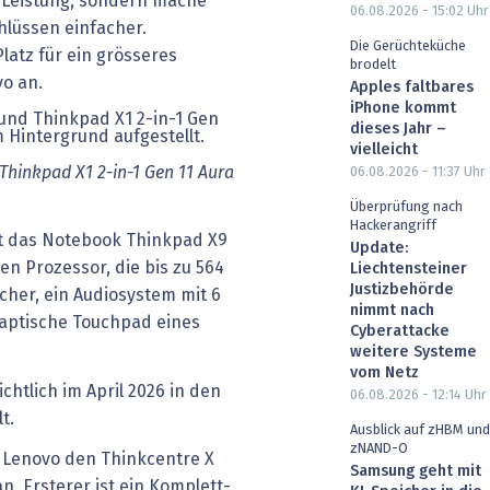
 Leistung, sondern mache
06.08.2026 - 15:02
Uhr
lüssen einfacher.
Die Gerüchteküche
atz für ein grösseres
brodelt
o an.
Apples faltbares
iPhone kommt
dieses Jahr –
vielleicht
Thinkpad X1 2-in-1 Gen 11 Aura
06.08.2026 - 11:37
Uhr
Überprüfung nach
Hackerangriff
t das Notebook Thinkpad X9
Update:
en Prozessor, die bis zu 564
Liechtensteiner
Justizbehörde
cher, ein Audiosystem mit 6
nimmt nach
aptische Touchpad eines
Cyberattacke
weitere Systeme
vom Netz
htlich im April 2026 in den
06.08.2026 - 12:14
Uhr
t.
Ausblick auf zHBM und
zNAND-O
t Lenovo den Thinkcentre X
Samsung geht mit
. Ersterer ist ein Komplett-