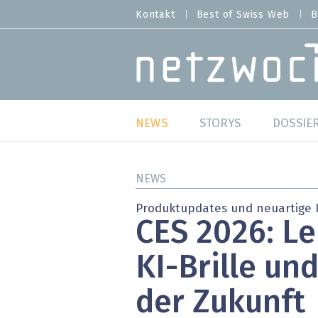
Direkt
Kontakt
Best of Swiss Web
B
HEADER
zum
MENU
Inhalt
MAIN NAVIGATION
NEWS
STORYS
DOSSIE
Live
Best o
NEWS
Wild Card
Best o
Produktupdates und neuartige
CES 2026: Le
Studien
Best o
KI-Brille un
Meinungen
SAP S
der Zukunft
Hands-on
Arbei