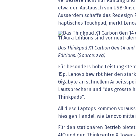
verbessere nicht nur Kühlung und
etwa den Austausch von USB-Ansch
Ausserdem schaffe das Redesign Pl
haptisches Touchpad, merkt Lenov
Das Thinkpad X1 Carbon Gen 14 und 
Editions. (Source: zVg)
Für besonders hohe Leistung steh
15p. Lenovo bewirbt hier den stark
Gigabyte an schnellem Arbeitsspei
Lautsprechern und "das grösste h
Thinkpads".
All diese Laptops kommen voraussic
hiesigen Handel, wie Lenovo mitteil
Für den stationären Betrieb biete
AIO und den Thinkcentre X Tower an