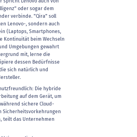
r spricht Lenovo auch von
ligenz" oder sogar dem
der verbinde. "Qira" soll
ten Lenovo-, sondern auch
ein (Laptops, Smartphones,
ie Kontinuität beim Wechseln
n und Umgebungen gewahrt
tergrund mit, lerne die
zipiere dessen Bedürfnisse
ie sich natürlich und
ersteller.
hutzfreundlich: Die hybride
arbeitung auf dem Gerät, um
, während sichere Cloud-
en Sicherheitsvorkehrungen
, teilt das Unternehmen