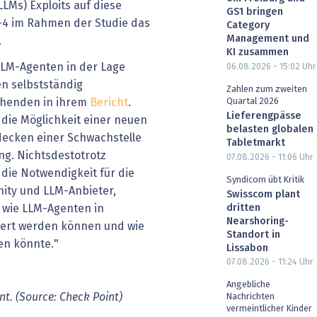
LMs) Exploits auf diese
GS1 bringen
T-4 im Rahmen der Studie das
Category
Management und
.
KI zusammen
LLM-Agenten in der Lage
06.08.2026 - 15:02
Uhr
en selbstständig
Zahlen zum zweiten
Quartal 2026
chenden in ihrem
Bericht
.
Lieferengpässe
die Möglichkeit einer neuen
belasten globalen
decken einer Schwachstelle
Tabletmarkt
ng. Nichtsdestotrotz
07.08.2026 - 11:06
Uhr
die Notwendigkeit für die
Syndicom übt Kritik
ity und LLM-Anbieter,
Swisscom plant
dritten
 wie LLM-Agenten in
Nearshoring-
ert werden können und wie
Standort in
en könnte."
Lissabon
07.08.2026 - 11:24
Uhr
Angebliche
nt. (Source: Check Point)
Nachrichten
vermeintlicher Kinder