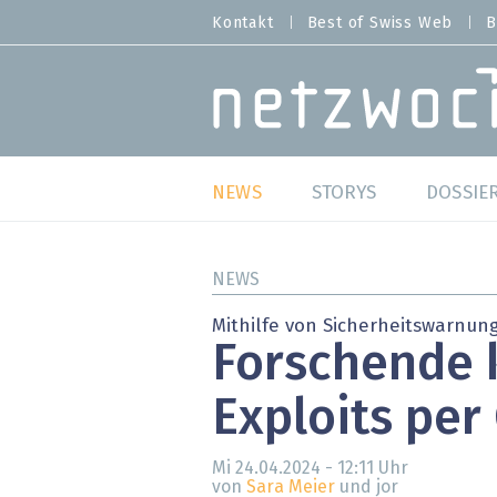
Direkt
Kontakt
Best of Swiss Web
B
HEADER
zum
MENU
Inhalt
MAIN NAVIGATION
NEWS
STORYS
DOSSIE
Live
Best o
NEWS
Wild Card
Best o
Mithilfe von Sicherheitswarnun
Forschende 
Studien
Best o
Exploits per
Meinungen
SAP S
Hands-on
Arbei
Mi 24.04.2024 - 12:11
Uhr
von
Sara Meier
und jor