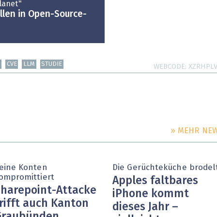
Planet"
len in Open-Source-
T
CVE
LLM
STUDIE
WEBCODE
XZRHPL
» MEHR NE
eine Konten
Die Gerüchteküche brodel
ompromittiert
Apples faltbares
harepoint-Attacke
iPhone kommt
rifft auch Kanton
dieses Jahr –
Graubünden