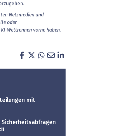
orzugehen.
gten Netzmedien und
lle oder
m KI-Wettrennen vorne haben.
teilungen mit
 Sicherheitsabfragen
en