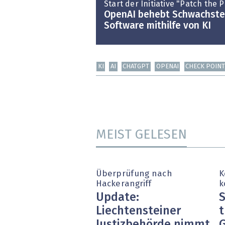
Start der Initiative "Patch the 
OpenAI behebt Schwachstel
Software mithilfe von KI
KI
AI
CHATGPT
OPENAI
CHECK POIN
MEIST GELESEN
Überprüfung nach
K
Hackerangriff
k
Update:
S
Liechtensteiner
t
Justizbehörde nimmt