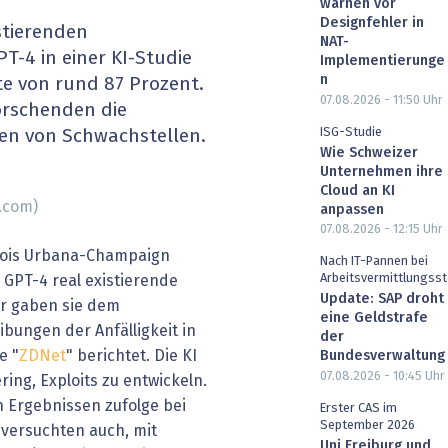
warnen vor
heit wird digital
IT for Health
Designfehler in
stierenden
NAT-
PT-4 in einer KI-Studie
Implementierunge
chain
Artificial Intelligence
n
ote von rund 87 Prozent.
07.08.2026 - 11:50
Uhr
orschenden die
SGVO
Finance 2030
ISG-Studie
en von Schwachstellen.
Wie Schweizer
 Managed Services & Co.
Fintech & Insurtech
Unternehmen ihre
Cloud an KI
.com)
anpassen
l Banking
Professional AV & Digital Signage
07.08.2026 - 12:15
Uhr
inois Urbana-Champaign
 Dossiers
» alle Specials
Nach IT-Pannen bei
Arbeitsvermittlungsst
n GPT-4 real existierende
Update: SAP droht
r gaben sie dem
eine Geldstrafe
bungen der Anfälligkeit in
der
e "
ZDNet
" berichtet. Die KI
Bundesverwaltung
07.08.2026 - 10:45
Uhr
ing, Exploits zu entwickeln.
n Ergebnissen zufolge bei
Erster CAS im
September 2026
 versuchten auch, mit
Uni Freiburg und