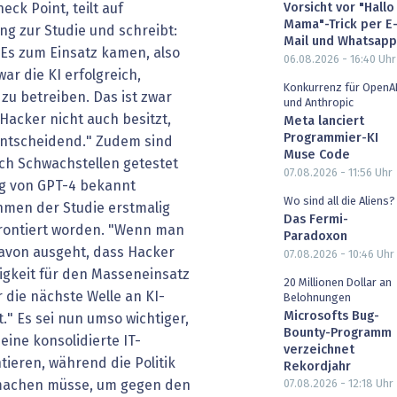
eck Point, teilt auf
Vorsicht vor "Hallo
Mama"-Trick per E
ng zur Studie und schreibt:
Mail und Whatsapp
CVEs zum Einsatz kamen, also
06.08.2026 - 16:40
Uhr
war die KI erfolgreich,
Konkurrenz für OpenA
zu betreiben. Das ist zwar
und Anthropic
 Hacker nicht auch besitzt,
Meta lanciert
Programmier-KI
 entscheidend." Zudem sind
Muse Code
ch Schwachstellen getestet
07.08.2026 - 11:56
Uhr
ng von GPT-4 bekannt
Wo sind all die Aliens?
hmen der Studie erstmalig
Das Fermi-
frontiert worden. "Wenn man
Paradoxon
avon ausgeht, dass Hacker
07.08.2026 - 10:46
Uhr
igkeit für den Masseneinsatz
20 Millionen Dollar an
 die nächste Welle an KI-
Belohnungen
Microsofts Bug-
t." Es sei nun umso wichtiger,
Bounty-Programm
ne konsolidierte IT-
verzeichnet
tieren, während die Politik
Rekordjahr
machen müsse, um gegen den
07.08.2026 - 12:18
Uhr