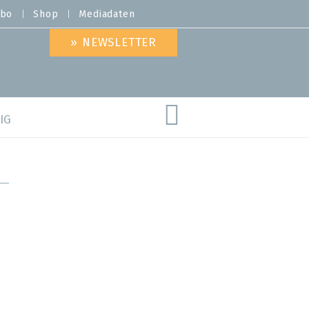
bo
Shop
Mediadaten
» NEWSLETTER
IG
are