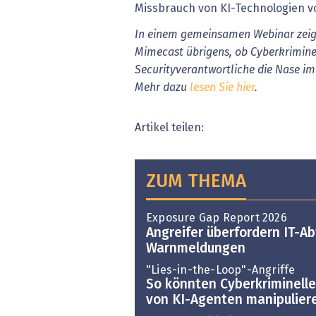
Missbrauch von KI-Technologien v
In einem gemeinsamen Webinar zei
Mimecast übrigens, ob Cyberkrimine
Securityverantwortliche die Nase i
Mehr dazu
lesen Sie hier
.
Artikel teilen:
ZUM THEMA
Exposure Gap Report 2026
Angreifer überfordern IT-Ab
Warnmeldungen
"Lies-in-the-Loop"-Angriffe
So könnten Cyberkriminelle
von KI-Agenten manipulier