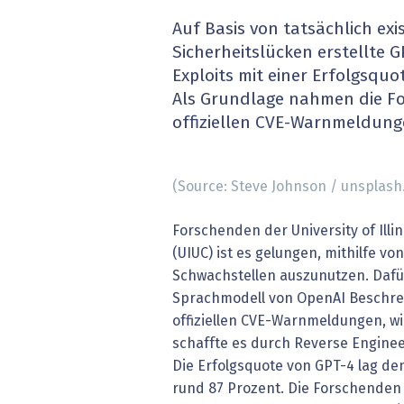
» alle News
Gesund
Auf Basis von tatsächlich exi
Sicherheitslücken erstellte G
Block
Exploits mit einer Erfolgsqu
Als Grundlage nahmen die F
EU-D
offiziellen CVE-Warnmeldung
XaaS,
(Source: Steve Johnson / unsplash
Digita
Forschenden der University of Ill
» alle
(UIUC) ist es gelungen, mithilfe vo
Schwachstellen auszunutzen. Dafü
Sprachmodell von OpenAI Beschrei
offiziellen CVE-Warnmeldungen, wi
schaffte es durch Reverse Engineer
Die Erfolgsquote von GPT-4 lag de
rund 87 Prozent. Die Forschenden