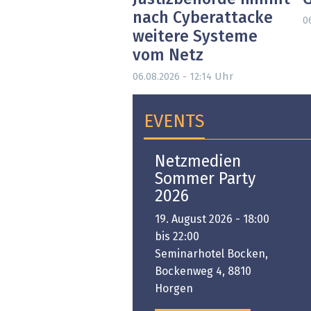
nach Cyberattacke
0
weitere Systeme
vom Netz
Uhr
06.08.2026 - 12:14
EVENTS
Open-i 2026 | The
Netzmedien
Swiss Innovation
Sommer Party
Platform
2026
6. November 2026 -
19. August 2026 - 18:00
:00 bis 18:00
bis 22:00
ongresshaus Zürich
Seminarhotel Bocken,
Bockenweg 4, 8810
PREMIUM EVENT
Horgen