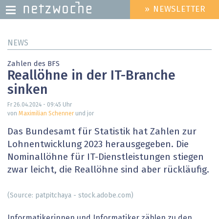
» NEWSLETTER
HEADER
MENU
Direkt
NEWS
zum
Inhalt
Zahlen des BFS
Reallöhne in der IT-Branche
sinken
Fr 26.04.2024 - 09:45
Uhr
von
Maximilian Schenner
und jor
Das Bundesamt für Statistik hat Zahlen zur
Lohnentwicklung 2023 herausgegeben. Die
Nominallöhne für IT-Dienstleistungen stiegen
zwar leicht, die Reallöhne sind aber rückläufig.
(Source: patpitchaya - stock.adobe.com)
Informatikerinnen und Informatiker zählen zu den