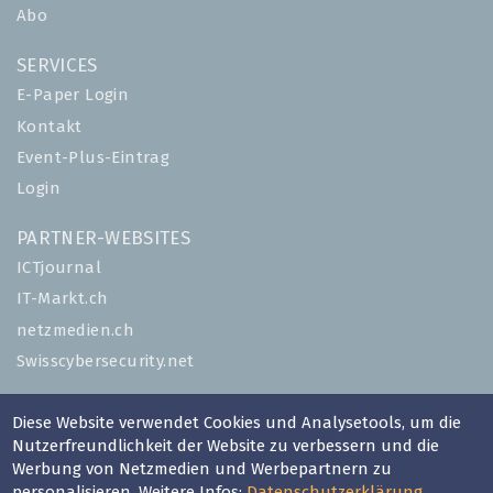
Abo
SERVICES
E-Paper Login
Kontakt
Event-Plus-Eintrag
Login
PARTNER-WEBSITES
ICTjournal
IT-Markt.ch
netzmedien.ch
Swisscybersecurity.net
© NETZMEDIEN AG 2026
Diese Website verwendet Cookies und Analysetools, um die
Impressum
Nutzerfreundlichkeit der Website zu verbessern und die
Werbung von Netzmedien und Werbepartnern zu
AGB
personalisieren. Weitere Infos:
Datenschutzerklärung