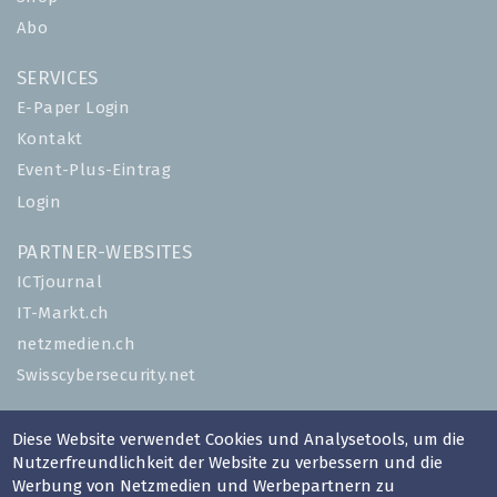
Abo
SERVICES
E-Paper Login
Kontakt
Event-Plus-Eintrag
Login
PARTNER-WEBSITES
ICTjournal
IT-Markt.ch
netzmedien.ch
Swisscybersecurity.net
© NETZMEDIEN AG 2026
Diese Website verwendet Cookies und Analysetools, um die
Impressum
Nutzerfreundlichkeit der Website zu verbessern und die
Werbung von Netzmedien und Werbepartnern zu
AGB