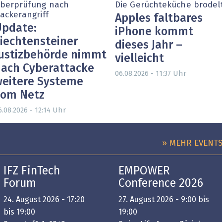
berprüfung nach
Die Gerüchteküche brodel
ackerangriff
Apples faltbares
pdate:
iPhone kommt
iechtensteiner
dieses Jahr –
ustizbehörde nimmt
vielleicht
ach Cyberattacke
Uhr
06.08.2026 - 11:37
eitere Systeme
vom Netz
Uhr
6.08.2026 - 12:14
» MEHR EVENT
IFZ FinTech
EMPOWER
Forum
Conference 2026
24. August 2026 - 17:20
27. August 2026 - 9:00 bis
bis 19:00
19:00