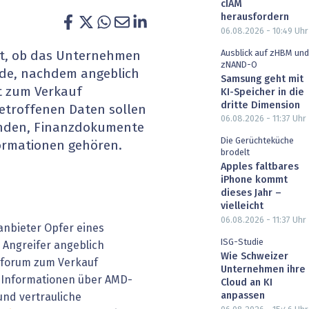
cIAM
heit wird digital
IT for Health
herausfordern
06.08.2026 - 10:49
Uhr
chain
Artificial Intelligence
Ausblick auf zHBM und
üft, ob das Unternehmen
zNAND-O
urde, nachdem angeblich
Samsung geht mit
SGVO
Finance 2030
t zum Verkauf
KI-Speicher in die
dritte Dimension
etroffenen Daten sollen
 Managed Services & Co.
Fintech & Insurtech
06.08.2026 - 11:37
Uhr
enden, Finanzdokumente
Die Gerüchteküche
formationen gehören.
l Banking
Professional AV & Digital Signage
brodelt
Apples faltbares
 Dossiers
» alle Specials
iPhone kommt
dieses Jahr –
vielleicht
06.08.2026 - 11:37
Uhr
anbieter Opfer eines
ISG-Studie
 Angreifer angeblich
Wie Schweizer
rforum zum Verkauf
Unternehmen ihre
n Informationen über AMD-
Cloud an KI
anpassen
nd vertrauliche