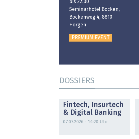
:00 bis 18:00
bis 22:00
ongresshaus Zürich
Seminarhotel Bocken,
Bockenweg 4, 8810
PREMIUM EVENT
Horgen
PREMIUM EVENT
DOSSIERS
DOSSIER
Fintech, Insurtech
& Digital Banking
07.07.2026 - 14:20 Uhr