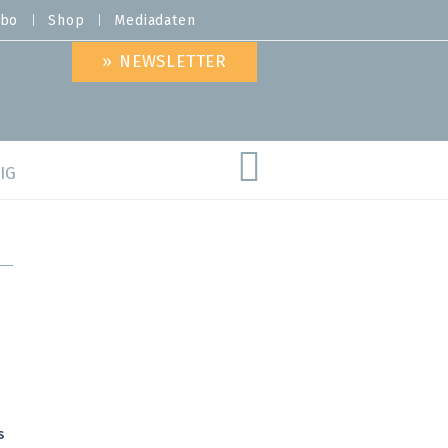
bo
Shop
Mediadaten
» NEWSLETTER
IG
are
s