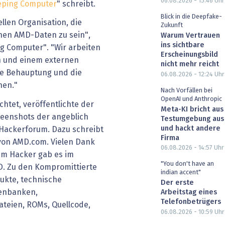
06.08.2026 - 15:46
Uhr
eping Computer
" schreibt.
Blick in die Deepfake-
llen Organisation, die
Zukunft
enen AMD-Daten zu sein",
Warum Vertrauen
ins sichtbare
g Computer". "Wir arbeiten
Erscheinungsbild
n und einem externen
nicht mehr reicht
e Behauptung und die
06.08.2026 - 12:24
Uhr
hen."
Nach Vorfällen bei
OpenAI und Anthropic
htet, veröffentlichte der
Meta-KI bricht aus
eenshots der angeblich
Testumgebung aus
und hackt andere
Hackerforum. Dazu schreibt
Firma
 von AMD.com. Vielen Dank
06.08.2026 - 14:57
Uhr
dem Hacker gab es im
"You don't have an
D. Zu den Kompromittierte
indian accent"
ukte, technische
Der erste
tenbanken,
Arbeitstag eines
Telefonbetrügers
eien, ROMs, Quellcode,
06.08.2026 - 10:59
Uhr