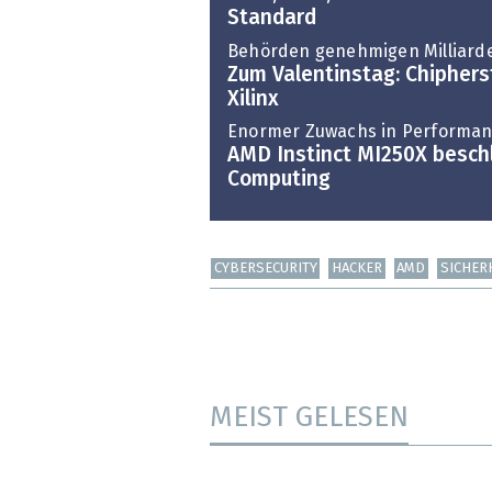
Standard
Behörden genehmigen Milliard
Zum Valentinstag: Chipher
Xilinx
Enormer Zuwachs in Performan
AMD Instinct MI250X besch
Computing
CYBERSECURITY
HACKER
AMD
SICHER
MEIST GELESEN