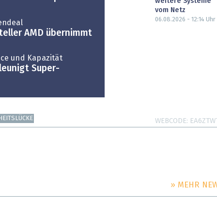
weitere Systeme
vom Netz
06.08.2026 - 12:14
Uhr
endeal
steller AMD übernimmt
ce und Kapazität
leunigt Super-
HEITSLÜCKE
WEBCODE
EA6ZTW
» MEHR NE