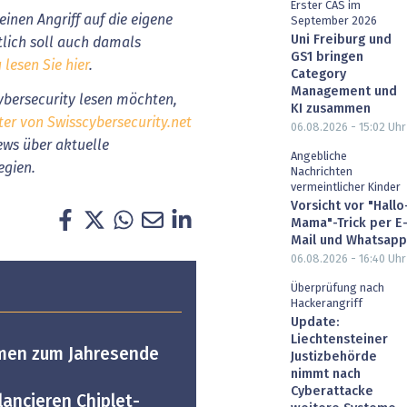
Erster CAS im
einen Angriff auf die eigene
September 2026
Uni Freiburg und
tlich soll auch damals
GS1 bringen
lesen Sie hier
.
Category
Management und
bersecurity lesen möchten,
KI zusammen
ter von Swisscybersecurity.net
06.08.2026 - 15:02
Uhr
News über aktuelle
Angebliche
egien.
Nachrichten
vermeintlicher Kinder
Vorsicht vor "Hallo
Mama"-Trick per E
Mail und Whatsapp
06.08.2026 - 16:40
Uhr
Überprüfung nach
Hackerangriff
Update:
Liechtensteiner
men zum Jahresende
Justizbehörde
nimmt nach
Cyberattacke
lancieren Chiplet-