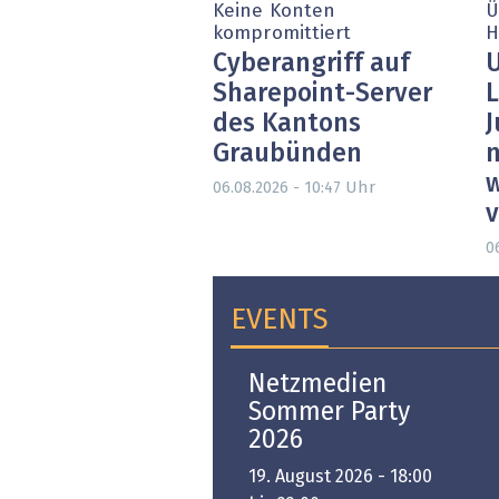
Keine Konten
Ü
kompromittiert
H
Cyberangriff auf
U
Sharepoint-Server
L
des Kantons
J
Graubünden
n
w
Uhr
06.08.2026 - 10:47
0
EVENTS
Open-i 2026 | The
Netzmedien
Swiss Innovation
Sommer Party
Platform
2026
6. November 2026 -
19. August 2026 - 18:00