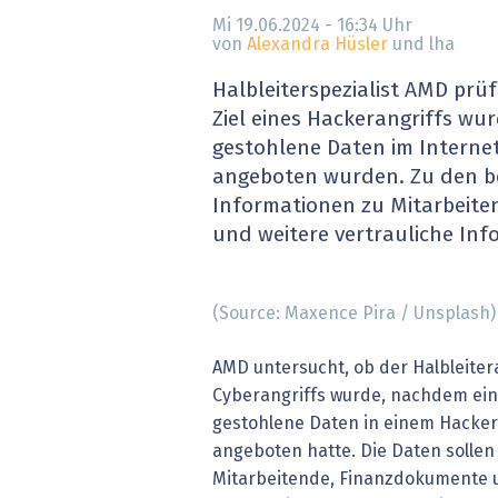
» alle News
Gesund
Mi 19.06.2024 - 16:34
Uhr
von
Alexandra Hüsler
und lha
Block
Halbleiterspezialist AMD pr
Ziel eines Hackerangriffs w
EU-D
gestohlene Daten im Interne
angeboten wurden. Zu den b
XaaS,
Informationen zu Mitarbeit
und weitere vertrauliche In
Digita
» alle
(Source: Maxence Pira / Unsplash)
AMD untersucht, ob der Halbleiter
Cyberangriffs wurde, nachdem ein
gestohlene Daten in einem Hacke
angeboten hatte. Die Daten solle
Mitarbeitende, Finanzdokumente u