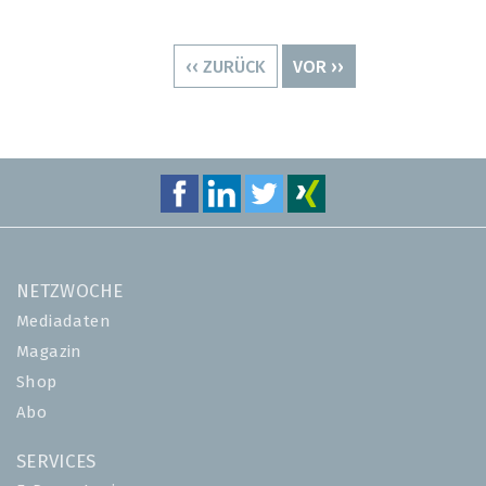
Seitennummerierung
VORHERIGE
‹‹ ZURÜCK
NÄCHSTE
VOR ››
SEITE
SEITE
NETZWOCHE
Mediadaten
Magazin
Shop
Abo
SERVICES