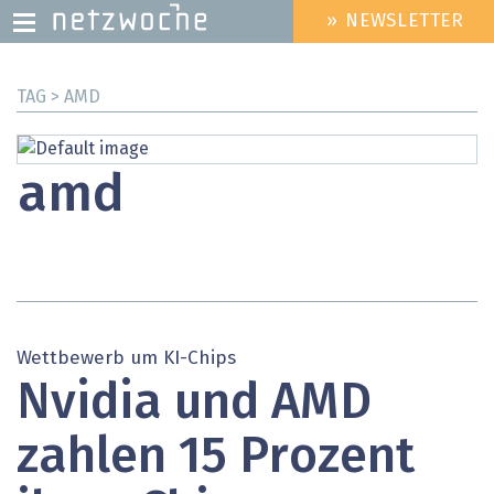
» NEWSLETTER
HEADER
MENU
Direkt
TAG > AMD
zum
Inhalt
amd
Wettbewerb um KI-Chips
Nvidia und AMD
zahlen 15 Prozent