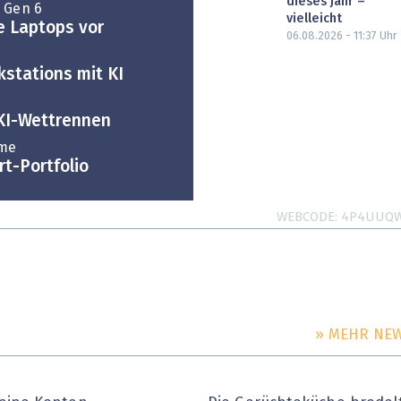
dieses Jahr –
 Gen 6
vielleicht
e Laptops vor
06.08.2026 - 11:37
Uhr
kstations mit KI
 KI-Wettrennen
ume
t-Portfolio
WEBCODE
4P4UUQ
» MEHR NE