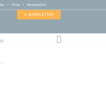
bo
Shop
Mediadaten
» NEWSLETTER
IG
are