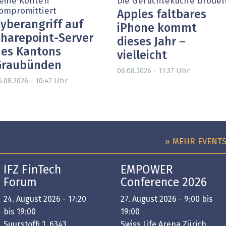
eine Konten
Die Gerüchteküche brodel
ompromittiert
Apples faltbares
yberangriff auf
iPhone kommt
harepoint-Server
dieses Jahr –
es Kantons
vielleicht
Graubünden
Uhr
06.08.2026 - 11:37
Uhr
6.08.2026 - 10:47
» MEHR EVENT
IFZ FinTech
EMPOWER
Forum
Conference 2026
24. August 2026 - 17:20
27. August 2026 - 9:00 bis
bis 19:00
19:00
Suurstoffi 1, 6343
Swiss Life Arena Zürich