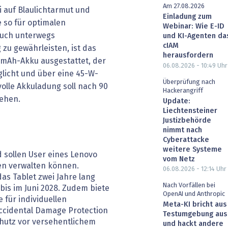
Am 27.08.2026
ei auf Blaulichtarmut und
Einladung zum
e so für optimalen
Webinar: Wie E-ID
auch unterwegs
und KI-Agenten da
cIAM
zu gewährleisten, ist das
herausfordern
 mAh-Akku ausgestattet, der
06.08.2026 - 10:49
Uhr
licht und über eine 45-W-
Überprüfung nach
volle Akkuladung soll nach 90
Hackerangriff
tehen.
Update:
Liechtensteiner
Justizbehörde
nimmt nach
Cyberattacke
weitere Systeme
sollen User eines Lenovo
vom Netz
en verwalten können.
06.08.2026 - 12:14
Uhr
as Tablet zwei Jahre lang
Nach Vorfällen bei
is im Juni 2028. Zudem biete
OpenAI und Anthropic
 für individuellen
Meta-KI bricht aus
ccidental Damage Protection
Testumgebung aus
chutz vor versehentlichem
und hackt andere