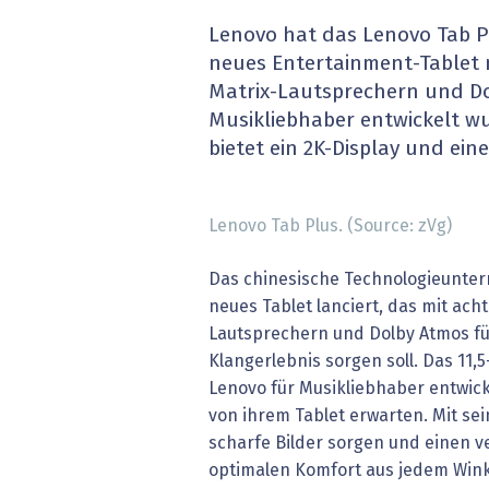
» alle News
Gesund
Lenovo hat das Lenovo Tab Pl
neues Entertainment-Tablet m
Block
Matrix-Lautsprechern und Do
Musikliebhaber entwickelt wur
EU-D
bietet ein 2K-Display und ein
XaaS,
Lenovo Tab Plus. (Source: zVg)
Digita
Das chinesische Technologieunte
» alle
neues Tablet lanciert, das mit acht
Lautsprechern und Dolby Atmos fü
Klangerlebnis sorgen soll. Das 11,5
Lenovo für Musikliebhaber entwick
von ihrem Tablet erwarten. Mit sei
scharfe Bilder sorgen und einen v
optimalen Komfort aus jedem Wink