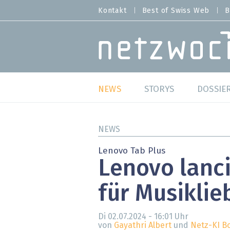
Direkt
Kontakt
Best of Swiss Web
B
HEADER
zum
MENU
Inhalt
MAIN NAVIGATION
NEWS
STORYS
DOSSIE
Live
Best o
NEWS
Wild Card
Best o
Lenovo Tab Plus
Lenovo lanci
Studien
Best o
für Musikli
Meinungen
SAP S
Hands-on
Arbei
Di 02.07.2024 - 16:01
Uhr
von
Gayathri Albert
und
Netz-KI B