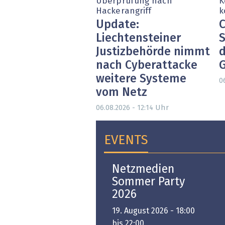
Überprüfung nach
K
Hackerangriff
k
Update:
C
Liechtensteiner
S
Justizbehörde nimmt
d
nach Cyberattacke
weitere Systeme
0
vom Netz
Uhr
06.08.2026 - 12:14
EVENTS
Open-i 2026 | The
Netzmedien
Swiss Innovation
Sommer Party
Platform
2026
6. November 2026 -
19. August 2026 - 18:00
:00 bis 18:00
bis 22:00