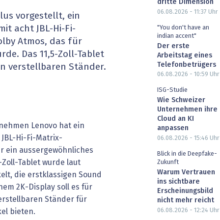
dritte Dimension
heit wird digital
IT for Health
06.08.2026 - 11:37
Uhr
us vorgestellt, ein
it acht JBL-Hi-Fi-
"You don't have an
chain
Artificial Intelligence
indian accent"
lby Atmos, das für
Der erste
de. Das 11,5-Zoll-Tablet
Arbeitstag eines
SGVO
Finance 2030
Telefonbetrügers
en verstellbaren Ständer.
06.08.2026 - 10:59
Uhr
 Managed Services & Co.
Fintech & Insurtech
ISG-Studie
Wie Schweizer
l Banking
Professional AV & Digital Signage
Unternehmen ihre
Cloud an KI
rnehmen Lenovo hat ein
 Dossiers
» alle Specials
anpassen
 JBL-Hi-Fi-Matrix-
06.08.2026 - 15:46
Uhr
r ein aussergewöhnliches
Blick in die Deepfake-
-Zoll-Tablet wurde laut
Zukunft
Warum Vertrauen
elt, die erstklassigen Sound
ins sichtbare
nem 2K-Display soll es für
Erscheinungsbild
erstellbaren Ständer für
nicht mehr reicht
06.08.2026 - 12:24
Uhr
el bieten.