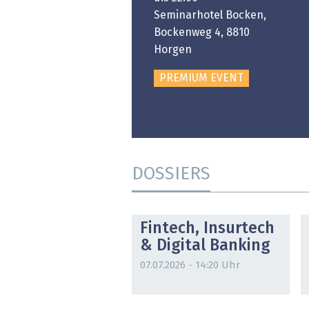
ongresshaus Zürich
Seminarhotel Bocken,
Bockenweg 4, 8810
PREMIUM EVENT
Horgen
PREMIUM EVENT
DOSSIERS
DOSSIER
Fintech, Insurtech
& Digital Banking
07.07.2026 - 14:20 Uhr