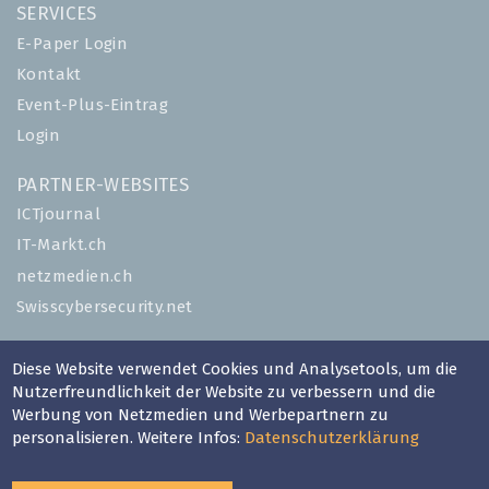
SERVICES
E-Paper Login
Kontakt
Event-Plus-Eintrag
Login
PARTNER-WEBSITES
ICTjournal
IT-Markt.ch
netzmedien.ch
Swisscybersecurity.net
© NETZMEDIEN AG 2026
Diese Website verwendet Cookies und Analysetools, um die
Impressum
Nutzerfreundlichkeit der Website zu verbessern und die
Werbung von Netzmedien und Werbepartnern zu
AGB
personalisieren. Weitere Infos:
Datenschutzerklärung
Nutzungsbestimmungen
Datenschutzerklärung