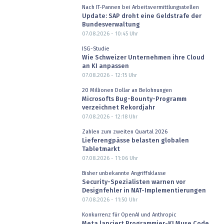
Nach IT-Pannen bei Arbeitsvermittlungsstellen
Update: SAP droht eine Geldstrafe der
Bundesverwaltung
07.08.2026 - 10:45
Uhr
ISG-Studie
Wie Schweizer Unternehmen ihre Cloud
an KI anpassen
07.08.2026 - 12:15
Uhr
20 Millionen Dollar an Belohnungen
Microsofts Bug-Bounty-Programm
verzeichnet Rekordjahr
07.08.2026 - 12:18
Uhr
Zahlen zum zweiten Quartal 2026
Lieferengpässe belasten globalen
Tabletmarkt
07.08.2026 - 11:06
Uhr
Bisher unbekannte Angriffsklasse
Security-Spezialisten warnen vor
Designfehler in NAT-Implementierungen
07.08.2026 - 11:50
Uhr
Konkurrenz für OpenAI und Anthropic
Meta lanciert Programmier-KI Muse Code