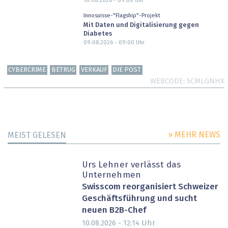
10.08.2026 - 09:00
Uhr
Innosuisse-"Flagship"-Projekt
Mit Daten und Digitalisierung gegen
Diabetes
09.08.2026 - 09:00
Uhr
CYBERCRIME
BETRUG
VERKAUF
DIE POST
WEBCODE
5CMLGNHX
» MEHR NEWS
MEIST GELESEN
Urs Lehner verlässt das
Unternehmen
Swisscom reorganisiert Schweizer
Geschäftsführung und sucht
neuen B2B-Chef
Uhr
10.08.2026 - 12:14