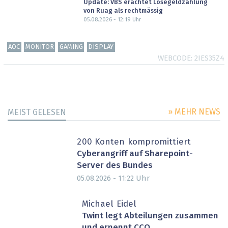
Update: VBS erachtet Lösegeldzahlung
von Ruag als rechtmässig
05.08.2026 - 12:19
Uhr
AOC
MONITOR
GAMING
DISPLAY
WEBCODE
2IES35Z4
» MEHR NEWS
MEIST GELESEN
200 Konten kompromittiert
Cyberangriff auf Sharepoint-
Server des Bundes
Uhr
05.08.2026 - 11:22
Michael Eidel
Twint legt Abteilungen zusammen
und ernennt CCO