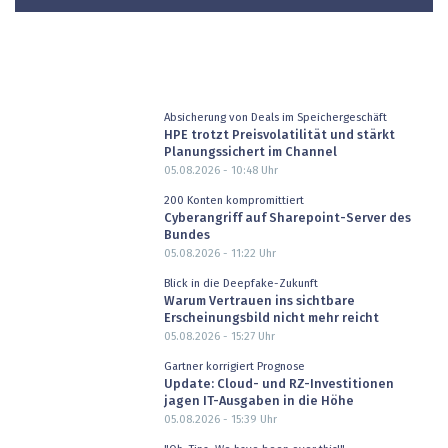
Absicherung von Deals im Speichergeschäft
HPE trotzt Preisvolatilität und stärkt
Planungssichert im Channel
05.08.2026 - 10:48
Uhr
200 Konten kompromittiert
Cyberangriff auf Sharepoint-Server des
Bundes
05.08.2026 - 11:22
Uhr
Blick in die Deepfake-Zukunft
Warum Vertrauen ins sichtbare
Erscheinungsbild nicht mehr reicht
05.08.2026 - 15:27
Uhr
Gartner korrigiert Prognose
Update: Cloud- und RZ-Investitionen
jagen IT-Ausgaben in die Höhe
05.08.2026 - 15:39
Uhr