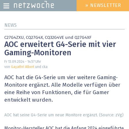
» NEWSLETTER
HEADER
MENU
Direkt
NEWS
zum
Inhalt
C27G4ZXU, CQ27G4X, CQ32G4VE und Q27G4XF
AOC erweitert G4-Serie mit vier
Gaming-Monitoren
Fr 13.09.2024 - 14:57
Uhr
von
Gayathri Albert
und cka
AOC hat die G4-Serie um vier weitere Gaming-
Monitore ergänzt. Alle Modelle verfügen über
eine Reihe von Funktionen, die für Gamer
entwickelt wurden.
AOC hat seine G4-Serie um neue Monitore ergänzt. (Source: zVg)
Monitor-Hersteller AOC hat die Anfang 2024 eingeführte