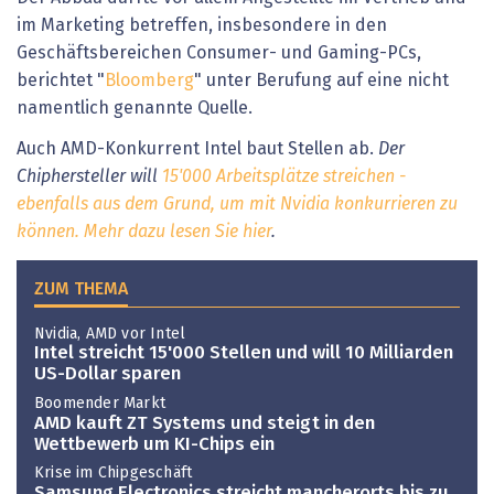
im Marketing betreffen, insbesondere in den
Geschäftsbereichen Consumer- und Gaming-PCs,
berichtet "
Bloomberg
" unter Berufung auf eine nicht
namentlich genannte Quelle.
Auch AMD-Konkurrent Intel baut Stellen ab.
Der
Chiphersteller will
15'000 Arbeitsplätze streichen -
ebenfalls aus dem Grund, um mit Nvidia konkurrieren zu
können. Mehr dazu lesen Sie hier
.
ZUM THEMA
Nvidia, AMD vor Intel
Intel streicht 15'000 Stellen und will 10 Milliarden
US-Dollar sparen
Boomender Markt
AMD kauft ZT Systems und steigt in den
Wettbewerb um KI-Chips ein
Krise im Chipgeschäft
Samsung Electronics streicht mancherorts bis zu