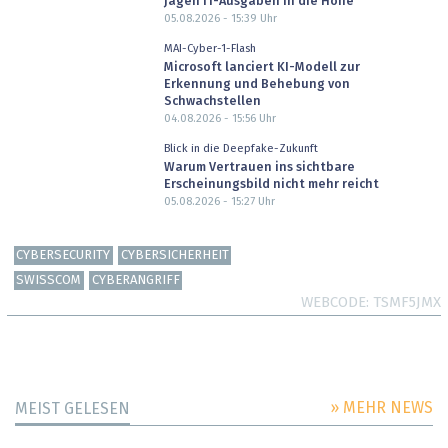
jagen IT-Ausgaben in die Höhe
05.08.2026 - 15:39
Uhr
MAI-Cyber-1-Flash
Microsoft lanciert KI-Modell zur
Erkennung und Behebung von
Schwachstellen
04.08.2026 - 15:56
Uhr
Blick in die Deepfake-Zukunft
Warum Vertrauen ins sichtbare
Erscheinungsbild nicht mehr reicht
05.08.2026 - 15:27
Uhr
CYBERSECURITY
CYBERSICHERHEIT
SWISSCOM
CYBERANGRIFF
WEBCODE
TSMF5JMX
» MEHR NEWS
MEIST GELESEN