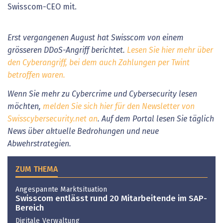
Swisscom-CEO mit.
Erst vergangenen August hat Swisscom von einem
grösseren DDoS-Angriff berichtet.
Lesen Sie hier mehr über
den Cyberangriff, bei dem auch Zahlungen per Twint
betroffen waren.
Wenn Sie mehr zu Cybercrime und Cybersecurity lesen
möchten,
melden Sie sich hier für den Newsletter von
Swisscybersecurity.net an
. Auf dem Portal lesen Sie täglich
News über aktuelle Bedrohungen und neue
Abwehrstrategien.
ZUM THEMA
Angespannte Marktsituation
Swisscom entlässt rund 20 Mitarbeitende im SAP-
Bereich
Digitale Verwaltung