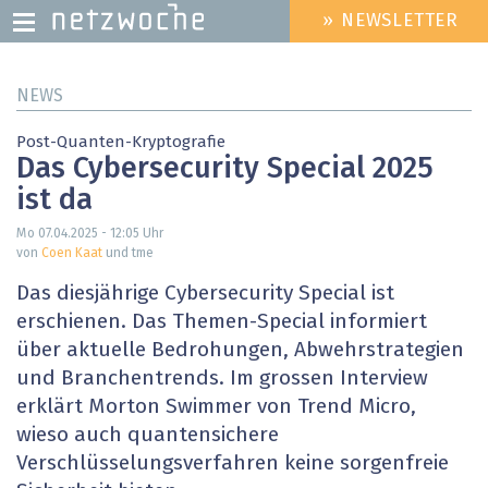
» NEWSLETTER
HEADER
MENU
Direkt
NEWS
zum
Inhalt
Post-Quanten-Kryptografie
Das Cybersecurity Special 2025
ist da
Mo 07.04.2025 - 12:05
Uhr
von
Coen Kaat
und tme
Das diesjährige Cybersecurity Special ist
erschienen. Das Themen-Special informiert
über aktuelle Bedrohungen, Abwehrstrategien
und Branchentrends. Im grossen Interview
erklärt Morton Swimmer von Trend Micro,
wieso auch quantensichere
Verschlüsselungsverfahren keine sorgenfreie