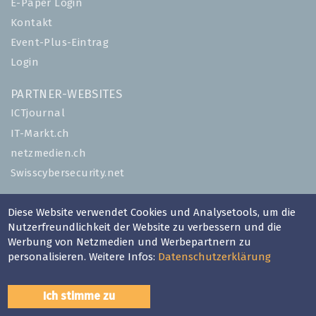
E-Paper Login
Kontakt
Event-Plus-Eintrag
Login
PARTNER-WEBSITES
ICTjournal
IT-Markt.ch
netzmedien.ch
Swisscybersecurity.net
© NETZMEDIEN AG 2026
Diese Website verwendet Cookies und Analysetools, um die
Impressum
Nutzerfreundlichkeit der Website zu verbessern und die
Werbung von Netzmedien und Werbepartnern zu
AGB
personalisieren. Weitere Infos:
Datenschutzerklärung
Nutzungsbestimmungen
Datenschutzerklärung
Ich stimme zu