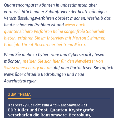
Quantencomputer könnten in unbestimmter, aber
voraussichtlich naher Zukunft viele der heute gängigen
Verschlüsselungsverfahren obsolet machen. Weshalb das
heute schon ein Problem ist und
wieso auch
quantensichere Verfahren keine sorgenfreie Sicherheit
bieten,
erfahren Sie im Interview mit
Morton Swimmer,
Principle Threat Researcher bei Trend Micro
.
Wenn Sie mehr zu Cybercrime und Cybersecurity lesen
möchten,
melden Sie sich hier für den Newsletter von
Swisscybersecurity.net an.
Auf dem Portal lesen Sie täglich
News über aktuelle Bedrohungen und neue
Abwehrstrategien.
ZUM THEMA
Kaspersky-Bericht zum Anti-Ransomware-Tag
EDR-Killer und Post-Quanten-Kryptografie
verschärfen die Ransomware-Bedrohung