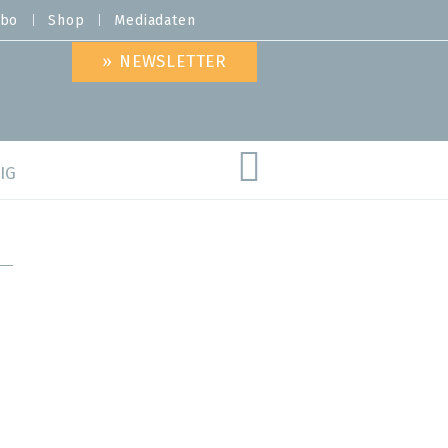
bo
Shop
Mediadaten
» NEWSLETTER
IG
are