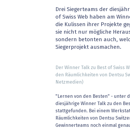
» alle News
Gesund
Drei Siegerteams der diesjäh
of Swiss Web haben am Winner
Block
die Kulissen ihrer Projekte 
sie nicht nur mögliche Hera
EU-D
sondern betonten auch, welc
Siegerprojekt ausmachen.
XaaS,
Digita
Der Winner Talk zu Best of Swiss W
den Räumlichkeiten von Dentsu Swi
» alle
Netzmedien)
"Lernen von den Besten" - unter 
diesjährige Winner Talk zu den Be
stattgefunden. Bei einem Werksta
Räumlichkeiten von Dentsu Switzer
Gewinnerteams noch einmal genaue