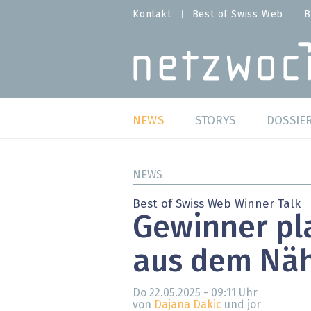
Direkt
Kontakt
Best of Swiss Web
B
HEADER
zum
MENU
Inhalt
MAIN NAVIGATION
NEWS
STORYS
DOSSIE
Live
Best o
NEWS
Wild Card
Best o
Best of Swiss Web Winner Talk
Gewinner pl
Studien
Best o
aus dem Nä
Meinungen
SAP S
Hands-on
Arbei
Do 22.05.2025 - 09:11
Uhr
von
Dajana Dakic
und jor