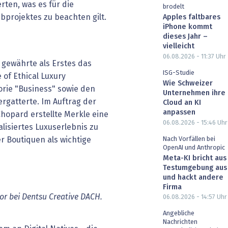
rten, was es für die
brodelt
projektes zu beachten gilt.
Apples faltbares
iPhone kommt
dieses Jahr –
vielleicht
06.08.2026 - 11:37
Uhr
 gewährte als Erstes das
ISG-Studie
 of Ethical Luxury
Wie Schweizer
orie "Business" sowie den
Unternehmen ihre
ergatterte. Im Auftrag der
Cloud an KI
anpassen
opard erstellte Merkle eine
06.08.2026 - 15:46
Uhr
alisiertes Luxuserlebnis zu
Nach Vorfällen bei
er Boutiquen als wichtige
OpenAI und Anthropic
Meta-KI bricht aus
Testumgebung aus
und hackt andere
Firma
or bei Dentsu Creative DACH.
06.08.2026 - 14:57
Uhr
Angebliche
Nachrichten