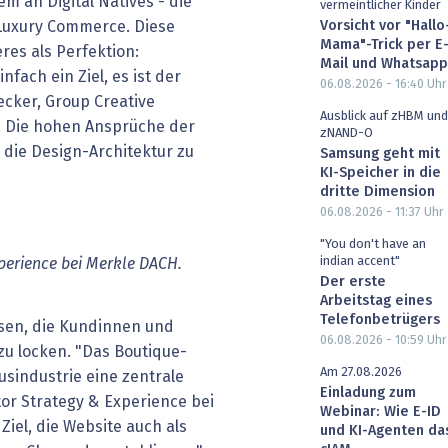
em an Digital Natives - die
vermeintlicher Kinder
Luxury Commerce. Diese
Vorsicht vor "Hallo
Mama"-Trick per E
res als Perfektion:
Mail und Whatsapp
nfach ein Ziel, es ist der
06.08.2026 - 16:40
Uhr
cker, Group Creative
Ausblick auf zHBM und
H. Die hohen Ansprüche der
zNAND-O
n die Design-Architektur zu
Samsung geht mit
KI-Speicher in die
dritte Dimension
06.08.2026 - 11:37
Uhr
"You don't have an
indian accent"
perience bei Merkle DACH.
Der erste
Arbeitstag eines
Telefonbetrügers
esen, die Kundinnen und
06.08.2026 - 10:59
Uhr
zu locken. "Das Boutique-
Am 27.08.2026
xusindustrie eine zentrale
Einladung zum
ctor Strategy & Experience bei
Webinar: Wie E-ID
iel, die Website auch als
und KI-Agenten da