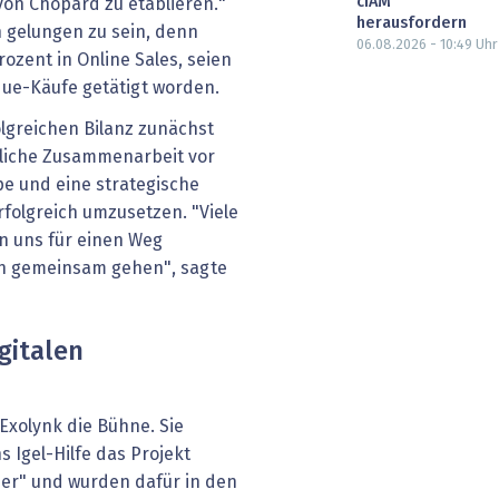
cIAM
 von Chopard zu etablieren."
herausfordern
 gelungen zu sein, denn
06.08.2026 - 10:49
Uhr
zent in Online Sales, seien
que-Käufe getätigt worden.
olgreichen Bilanz zunächst
nliche Zusammenarbeit vor
pe und eine strategische
rfolgreich umzusetzen. "Viele
n uns für einen Weg
h gemeinsam gehen", sagte
gitalen
Exolynk die Bühne. Sie
s Igel-Hilfe das Projekt
ier" und wurden dafür in den