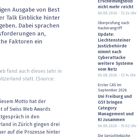
Erscheinungsbild
heit wird digital
IT for Health
nicht mehr reicht
rigen Ausgabe von Best
06.08.2026 - 12:24
Uhr
 Talk Einblicke hinter
chain
Artificial Intelligence
Überprüfung nach
gegeben. Dabei sprachen
Hackerangriff
usforderungen an,
Update:
SGVO
Finance 2030
Liechtensteiner
he Faktoren ein
Justizbehörde
 Managed Services & Co.
Fintech & Insurtech
nimmt nach
Cyberattacke
weitere Systeme
l Banking
Professional AV & Digital Signage
vom Netz
eb fand auch dieses Jahr in
06.08.2026 - 12:14
Uhr
tzerland statt. (Source:
 Dossiers
» alle Specials
Erster CAS im
September 2026
Uni Freiburg und
diesem Motto hat der
GS1 bringen
Category
st of Swiss Web Awards
Management und
ttgespräch in den
KI zusammen
land in Zürich gingen drei
06.08.2026 - 15:02
Uhr
r auf die Prozesse hinter
Die Gerüchteküche