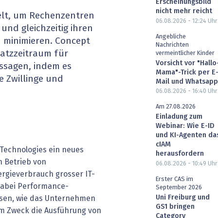
Erscheinungsbild
heit wird digital
IT for Health
nicht mehr reicht
kelt, um Rechenzentren
06.08.2026 - 12:24
Uhr
und gleichzeitig ihren
chain
Artificial Intelligence
Angebliche
 minimieren. Concept
Nachrichten
satzzeitraum für
vermeintlicher Kinder
SGVO
Finance 2030
Vorsicht vor "Hallo
ussagen, indem es
Mama"-Trick per E
le Zwillinge und
 Managed Services & Co.
Fintech & Insurtech
Mail und Whatsapp
06.08.2026 - 16:40
Uhr
l Banking
Professional AV & Digital Signage
Am 27.08.2026
Einladung zum
 Dossiers
» alle Specials
Webinar: Wie E-ID
und KI-Agenten da
cIAM
 Technologies ein neues
herausfordern
n Betrieb von
06.08.2026 - 10:49
Uhr
ergieverbrauch grosser IT-
Erster CAS im
dabei Performance-
September 2026
Uni Freiburg und
sen, wie das Unternehmen
GS1 bringen
sem Zweck die Ausführung von
Category