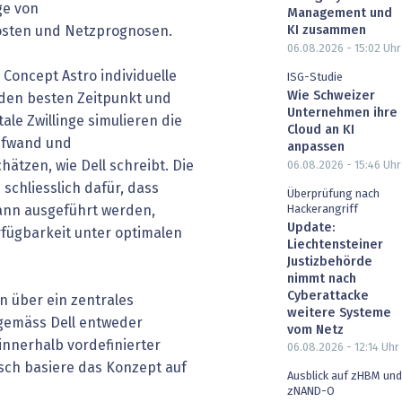
ge von
Management und
osten und Netzprognosen.
KI zusammen
06.08.2026 - 15:02
Uhr
 Concept Astro individuelle
ISG-Studie
Wie Schweizer
 den besten Zeitpunkt und
Unternehmen ihre
tale Zwillinge simulieren die
Cloud an KI
ufwand und
anpassen
ätzen, wie Dell schreibt. Die
06.08.2026 - 15:46
Uhr
schliesslich dafür, dass
Überprüfung nach
Hackerangriff
ann ausgeführt werden,
Update:
fügbarkeit unter optimalen
Liechtensteiner
Justizbehörde
nimmt nach
Cyberattacke
 über ein zentrales
weitere Systeme
gemäss Dell entweder
vom Netz
innerhalb vordefinierter
06.08.2026 - 12:14
Uhr
sch basiere das Konzept auf
Ausblick auf zHBM und
zNAND-O