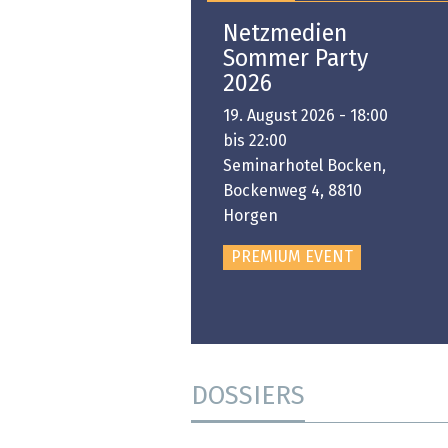
Open-i 2026 | The
Netzmedien
Swiss Innovation
Sommer Party
Platform
2026
6. November 2026 -
19. August 2026 - 18:00
:00 bis 18:00
bis 22:00
ongresshaus Zürich
Seminarhotel Bocken,
Bockenweg 4, 8810
PREMIUM EVENT
Horgen
PREMIUM EVENT
DOSSIERS
DOSSIER