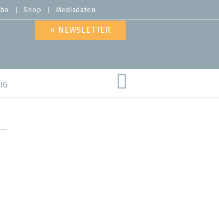
bo
Shop
Mediadaten
» NEWSLETTER
IG
are