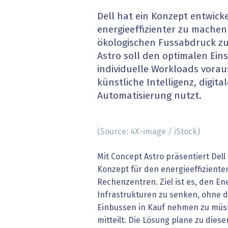
» alle News
Gesund
Dell hat ein Konzept entwic
energieeffizienter zu machen 
Block
ökologischen Fussabdruck zu
Astro soll den optimalen Ein
EU-D
individuelle Workloads vora
künstliche Intelligenz, digita
XaaS,
Automatisierung nutzt.
Digita
(Source: 4X-image / iStock)
» alle
Mit Concept Astro präsentiert Dell
Konzept für den energieeffiziente
Rechenzentren. Ziel ist es, den En
Infrastrukturen zu senken, ohne 
Einbussen in Kauf nehmen zu müs
mitteilt. Die Lösung plane zu die