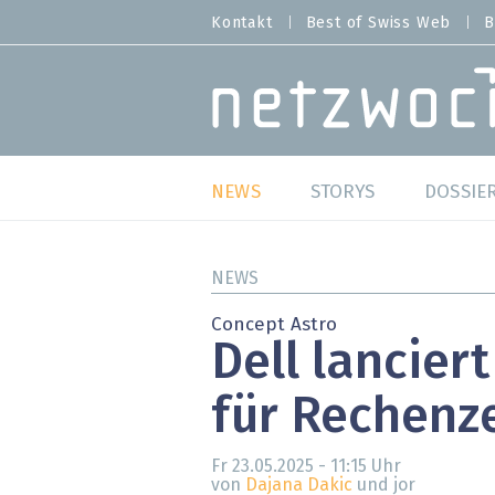
Direkt
Kontakt
Best of Swiss Web
B
HEADER
zum
MENU
Inhalt
MAIN NAVIGATION
NEWS
STORYS
DOSSIE
Live
Best o
NEWS
Wild Card
Best o
Concept Astro
Dell lancier
Studien
Best o
für Rechenz
Meinungen
SAP S
Hands-on
Arbei
Fr 23.05.2025 - 11:15
Uhr
von
Dajana Dakic
und jor