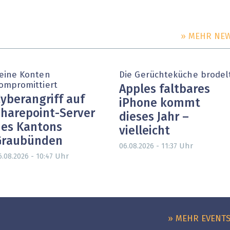
» MEHR NE
eine Konten
Die Gerüchteküche brodel
ompromittiert
Apples faltbares
yberangriff auf
iPhone kommt
harepoint-Server
dieses Jahr –
es Kantons
vielleicht
Graubünden
Uhr
06.08.2026 - 11:37
Uhr
6.08.2026 - 10:47
» MEHR EVENT