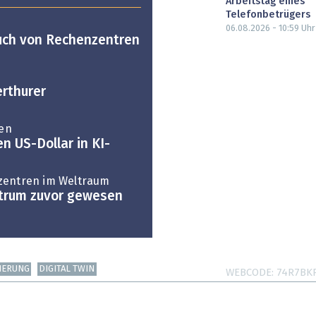
Arbeitstag eines
Telefonbetrügers
06.08.2026 - 10:59
Uhr
uch von Rechenzentren
erthurer
en
n US-Dollar in KI-
zentren im Weltraum
ntrum zuvor gewesen
IERUNG
DIGITAL TWIN
WEBCODE
74R7BK