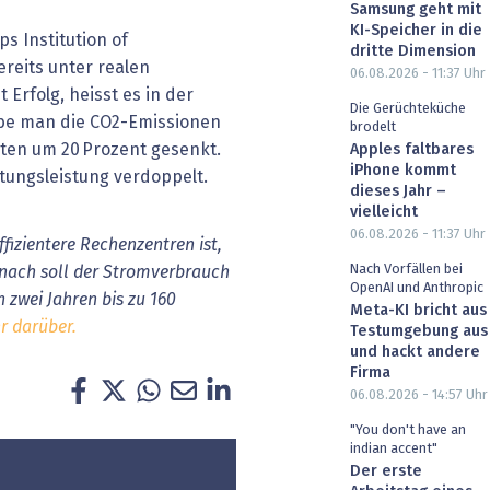
Samsung geht mit
KI-Speicher in die
ps Institution of
dritte Dimension
reits unter realen
06.08.2026 - 11:37
Uhr
Erfolg, heisst es in der
Die Gerüchteküche
abe man die CO2-Emissionen
brodelt
ten um 20 Prozent gesenkt.
Apples faltbares
iPhone kommt
itungsleistung verdoppelt.
dieses Jahr –
vielleicht
06.08.2026 - 11:37
Uhr
ffizientere Rechenzentren ist,
Nach Vorfällen bei
mnach soll der Stromverbrauch
OpenAI und Anthropic
zwei Jahren bis zu 160
Meta-KI bricht aus
r darüber.
Testumgebung aus
und hackt andere
Firma
06.08.2026 - 14:57
Uhr
"You don't have an
indian accent"
Der erste