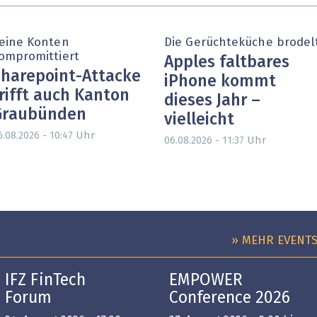
eine Konten
Die Gerüchteküche brodel
ompromittiert
Apples faltbares
harepoint-Attacke
iPhone kommt
rifft auch Kanton
dieses Jahr –
Graubünden
vielleicht
Uhr
6.08.2026 - 10:47
Uhr
06.08.2026 - 11:37
» MEHR EVENT
IFZ FinTech
EMPOWER
Forum
Conference 2026