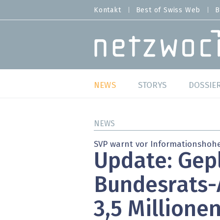
Direkt
Kontakt
Best of Swiss Web
B
HEADER
zum
MENU
Inhalt
MAIN NAVIGATION
NEWS
STORYS
DOSSIE
Live
Best o
NEWS
Wild Card
Best o
SVP warnt vor Informationshohe
Update: Gep
Studien
Best o
Bundesrats-
Meinungen
SAP S
3,5 Millione
Hands-on
Arbei