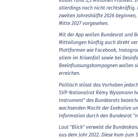
kostet rund 3,5 Millionen Franken. D
allerdings noch nicht rechtskräftig. 
zweiten Jahreshälfte 2026 beginnen, 
Mitte 2027 vorgesehen.
Mit der App wollen Bundesrat und B
Mitteilungen künftig auch direkt v
Plattformen wie Facebook, Instagr
allem im Krisenfall sowie bei Desin
Beeinflussungskampagnen wollen sie
erreichen.
Politisch stösst das Vorhaben jedoch
SVP-Nationalrat Rémy Wyssmann ha
Instrument" des Bundesrats bezeichn
wachsenden Macht der Exekutive und 
Information durch den Bundesrat "n
Laut "Blick" verweist die Bundeskan
aus dem Jahr 2022. Diese kam zum Sc