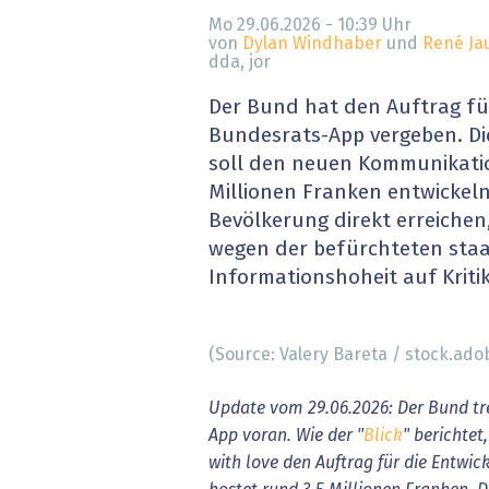
» alle News
Gesund
Mo 29.06.2026 - 10:39
Uhr
von
Dylan Windhaber
und
René Ja
dda, jor
Block
Der Bund hat den Auftrag fü
EU-D
Bundesrats-App vergeben. Di
soll den neuen Kommunikatio
XaaS,
Millionen Franken entwickeln.
Bevölkerung direkt erreichen,
Digita
wegen der befürchteten staa
Informationshoheit auf Kritik
» alle
(Source: Valery Bareta / stock.ad
Update vom 29.06.2026: Der Bund tr
App voran. Wie der "
Blick
" berichtet
with love den Auftrag für die Entwic