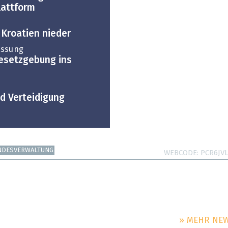
lattform
n Kroatien nieder
assung
esetzgebung ins
d Verteidigung
NDESVERWALTUNG
WEBCODE
PCR6JV
» MEHR NE