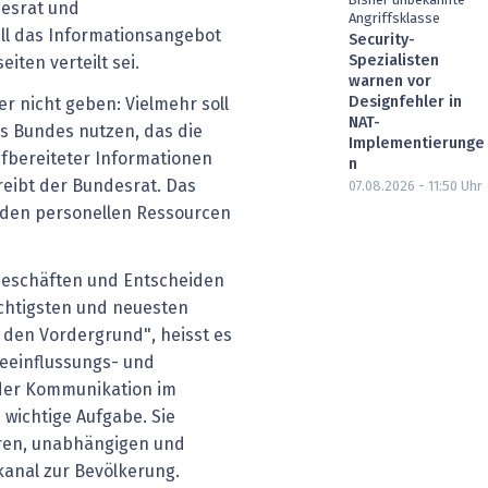
Bisher unbekannte
desrat und
Angriffsklasse
ll das Informationsangebot
Security-
Spezialisten
ten verteilt sei.
warnen vor
Designfehler in
er nicht geben: Vielmehr soll
NAT-
s Bundes nutzen, das die
Implementierunge
fbereiteter Informationen
n
reibt der Bundesrat. Das
07.08.2026 - 11:50
Uhr
den personellen Ressourcen
 Geschäften und Entscheiden
ichtigsten und neuesten
 den Vordergrund", heisst es
Beeinflussungs- und
er Kommunikation im
 wichtige Aufgabe. Sie
eren, unabhängigen und
anal zur Bevölkerung.