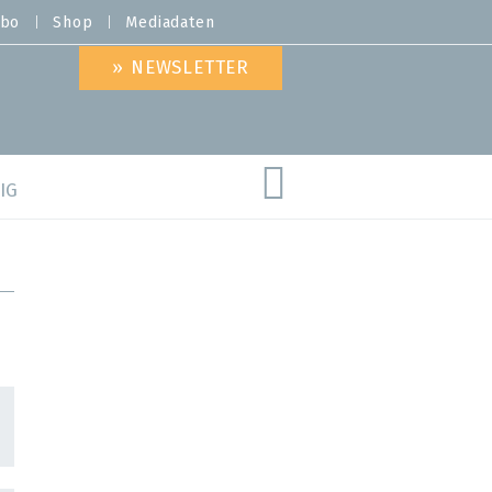
bo
Shop
Mediadaten
» NEWSLETTER
IG
are