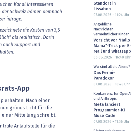
Standort in
olchen Kanal interessieren
Lissabon
in der Schweiz kämen demnach
07.08.2026 - 11:24
Uhr
er infrage.
Angebliche
Nachrichten
ezeichnete die Kosten von 3,5
vermeintlicher Kinder
ck" als realistisch. Darin
Vorsicht vor "Hallo
ch auch Support und
Mama"-Trick per E
Mail und Whatsapp
halten.
06.08.2026 - 16:40
Uhr
Wo sind all die Aliens?
Das Fermi-
Paradoxon
07.08.2026 - 10:46
Uhr
srats-App
Konkurrenz für OpenA
und Anthropic
pp erhalten. Nach einer
Meta lanciert
un grünes Licht für die
Programmier-KI
n einer Mitteilung schreibt.
Muse Code
07.08.2026 - 11:56
Uhr
trale Anlaufstelle für die