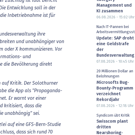
er Zuschlag ist laut Bericht
Management und
Die Entwicklung soll in der
KI zusammen
die Inbetriebnahme ist für
06.08.2026 - 15:02
Uhr
Nach IT-Pannen bei
Arbeitsvermittlungsst
undesverwaltung ihre
Update: SAP droht
erbreiten und unabhängiger von
eine Geldstrafe
am oder X kommunizieren. Vor
der
Bundesverwaltung
formations- und
07.08.2026 - 10:45
Uhr
 die Bevölkerung direkt
20 Millionen Dollar an
Belohnungen
Microsofts Bug-
 auf Kritik. Der Solothurner
Bounty-Programm
be die App als "Propaganda-
verzeichnet
et. Er warnt vor einer
Rekordjahr
kritisiert, dass die
07.08.2026 - 12:18
Uhr
ie unabhängig" sei.
Syndicom übt Kritik
Swisscom plant
zlei auf eine GFS-Bern-Studie
dritten
hluss, dass sich rund 70
Nearshoring-