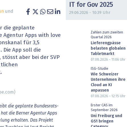
IT for Gov 2025
heit wird digital
IT for Health
un
und
29.06.2026 - 10:39 Uhr
chain
Artificial Intelligence
r die geplante
Zahlen zum zweiten
SGVO
Finance 2030
e Agentur Apps with love
Quartal 2026
nskanal für 3,5
Lieferengpässe
 Managed Services & Co.
Fintech & Insurtech
belasten globalen
 Die App soll die
Tabletmarkt
 stösst aber bei der SVP
07.08.2026 - 11:06
Uhr
l Banking
Professional AV & Digital Signage
tlichen
ISG-Studie
.
 Dossiers
» alle Specials
Wie Schweizer
Unternehmen ihre
Cloud an KI
anpassen
obe.com)
07.08.2026 - 12:15
Uhr
Erster CAS im
eibt die geplante Bundesrats-
September 2026
, hat die Berner Agentur Apps
Uni Freiburg und
klung erhalten. Das Projekt
GS1 bringen
Category