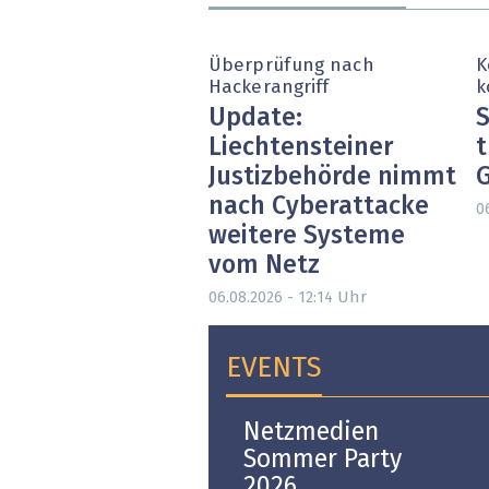
Überprüfung nach
K
Hackerangriff
k
Update:
S
Liechtensteiner
t
Justizbehörde nimmt
nach Cyberattacke
0
weitere Systeme
vom Netz
Uhr
06.08.2026 - 12:14
EVENTS
Open-i 2026 | The
Netzmedien
Swiss Innovation
Sommer Party
Platform
2026