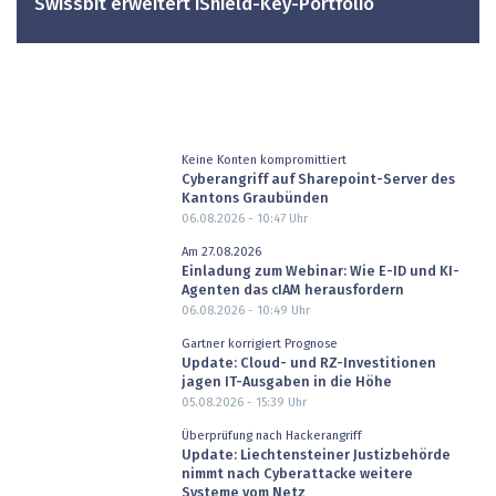
Swissbit erweitert iShield-Key-Portfolio
Keine Konten kompromittiert
Cyberangriff auf Sharepoint-Server des
Kantons Graubünden
06.08.2026 - 10:47
Uhr
Am 27.08.2026
Einladung zum Webinar: Wie E-ID und KI-
Agenten das cIAM herausfordern
06.08.2026 - 10:49
Uhr
Gartner korrigiert Prognose
Update: Cloud- und RZ-Investitionen
jagen IT-Ausgaben in die Höhe
05.08.2026 - 15:39
Uhr
Überprüfung nach Hackerangriff
Update: Liechtensteiner Justizbehörde
nimmt nach Cyberattacke weitere
Systeme vom Netz