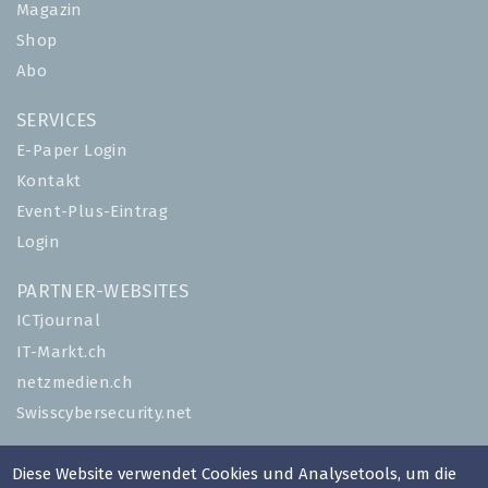
Magazin
Shop
Abo
SERVICES
E-Paper Login
Kontakt
Event-Plus-Eintrag
Login
PARTNER-WEBSITES
ICTjournal
IT-Markt.ch
netzmedien.ch
Swisscybersecurity.net
© NETZMEDIEN AG 2026
Diese Website verwendet Cookies und Analysetools, um die