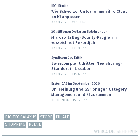
ISG-Studie
Wie Schweizer Unternehmen ihre Cloud
an KI anpassen
07.08.2026 - 12:15
Uhr
20 Millionen Dollar an Belohnungen
Microsofts Bug-Bounty-Programm
verzeichnet Rekordjahr
07.08.2026 - 12:18
Uhr
Syndicom übt Kritik
Swisscom plant dritten Nearshoring-
Standort in Lissabon
07.08.2026 - 11:24
Uhr
Erster CAS im September 2026
Uni Freiburg und GS1 bringen Category
Management und KI zusammen
06.08.2026 - 15:02
Uhr
DIGITEC GALAXUS
STORE
FILIALE
SHOPPING
RETAIL
WEBCODE
SEHFH9JR