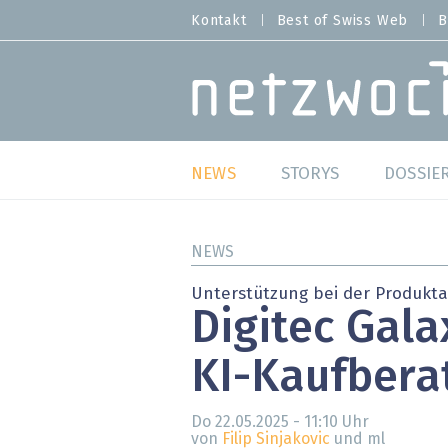
Direkt
Kontakt
Best of Swiss Web
B
HEADER
zum
MENU
Inhalt
MAIN NAVIGATION
NEWS
STORYS
DOSSIE
Live
Best o
NEWS
Wild Card
Best o
Unterstützung bei der Produkt
Digitec Gala
Studien
Best o
KI-Kaufbera
Meinungen
SAP S
Hands-on
Arbei
Do 22.05.2025 - 11:10
Uhr
von
Filip Sinjakovic
und ml