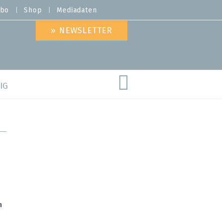
bo
Shop
Mediadaten
» NEWSLETTER
IG
are
n