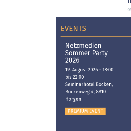
n
05
EVENTS
Open-i 2026 | The
Netzmedien
Swiss Innovation
Sommer Party
Platform
2026
6. November 2026 -
19. August 2026 - 18:00
:00 bis 18:00
bis 22:00
ongresshaus Zürich
Seminarhotel Bocken,
Bockenweg 4, 8810
PREMIUM EVENT
Horgen
PREMIUM EVENT