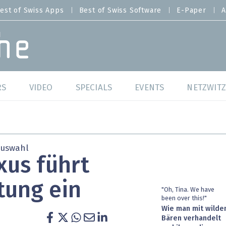
est of Swiss Apps
Best of Swiss Software
E-Paper
A
RS
VIDEO
SPECIALS
EVENTS
NETZWITZ
f Swiss Web
Swiss Digital Ranking
Best of Swiss Web
f Swiss Apps
Datacenter
Best of Swiss Apps
auswahl
xus führt
f Swiss Software
Cybersecurity
Best of Swiss Softw
tung ein
/4 Hana
IT for Gov
"Oh, Tina. We have
been over this!"
Wie man mit wilde
tswelten
Cloud & Managed Services
Bären verhandelt