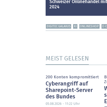
Schweizer Onlinehandel mi
2024
DIGITEC GALAXUS
KI
ONLINESHOP
E-
MEIST GELESEN
200 Konten kompromittiert
B
Z
Cyberangriff auf
W
Sharepoint-Server
s
des Bundes
E
Uhr
05.08.2026 - 11:22