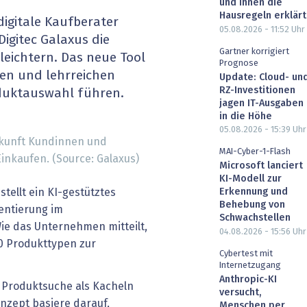
und ihnen die
heit wird digital
IT for Health
Hausregeln erklärt
 digitale Kaufberater
05.08.2026 - 11:52
Uhr
gitec Galaxus die
chain
Artificial Intelligence
Gartner korrigiert
leichtern. Das neue Tool
Prognose
nen und lehrreichen
Update: Cloud- un
SGVO
Finance 2030
RZ-Investitionen
duktauswahl führen.
jagen IT-Ausgaben
 Managed Services & Co.
Fintech & Insurtech
in die Höhe
05.08.2026 - 15:39
Uhr
ukunft Kundinnen und
l Banking
Professional AV & Digital Signage
MAI-Cyber-1-Flash
inkaufen. (Source: Galaxus)
Microsoft lanciert
 Dossiers
» alle Specials
KI-Modell zur
stellt ein KI-gestütztes
Erkennung und
Behebung von
ientierung im
Schwachstellen
Wie das Unternehmen mitteilt,
04.08.2026 - 15:56
Uhr
00 Produkttypen zur
Cybertest mit
Internetzugang
Anthropic-KI
r Produktsuche als Kacheln
versucht,
nzept basiere darauf,
Menschen per