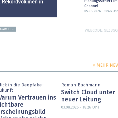
Planungssichert im
t Rekordvolumen in
Channel
05.08.2026 - 10:48
Uhr
COMMERCE
WEBCODE
GEZBGQ
» MEHR NE
lick in die Deepfake-
Roman Bachmann
ukunft
Switch Cloud unter
arum Vertrauen ins
neuer Leitung
ichtbare
Uhr
03.08.2026 - 18:26
rscheinungsbild