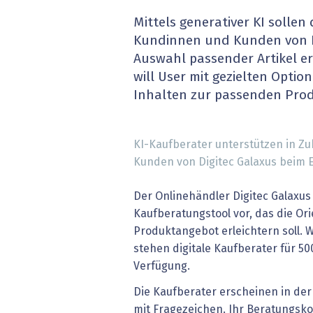
» alle News
Gesund
Mittels generativer KI sollen
Kundinnen und Kunden von Di
Block
Auswahl passender Artikel er
will User mit gezielten Optio
EU-D
Inhalten zur passenden Pro
XaaS,
KI-Kaufberater unterstützen in Z
Digita
Kunden von Digitec Galaxus beim E
» alle
Der Onlinehändler Digitec Galaxus 
Kaufberatungstool vor, das die Or
Produktangebot erleichtern soll. 
stehen digitale Kaufberater für 5
Verfügung.
Die Kaufberater erscheinen in de
mit Fragezeichen. Ihr Beratungsko