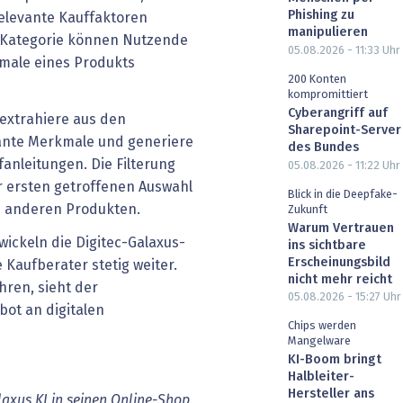
Phishing zu
elevante Kauffaktoren
manipulieren
h Kategorie können Nutzende
05.08.2026 - 11:33
Uhr
kmale eines Produkts
200 Konten
kompromittiert
Cyberangriff auf
 extrahiere aus den
Sharepoint-Server
nte Merkmale und generiere
des Bundes
anleitungen. Die Filterung
05.08.2026 - 11:22
Uhr
 ersten getroffenen Auswahl
Blick in die Deepfake-
on anderen Produkten.
Zukunft
Warum Vertrauen
twickeln die Digitec-Galaxus-
ins sichtbare
Erscheinungsbild
 Kaufberater stetig weiter.
nicht mehr reicht
hren, sieht der
05.08.2026 - 15:27
Uhr
bot an digitalen
Chips werden
Mangelware
KI-Boom bringt
Halbleiter-
Hersteller ans
alaxus KI in seinen Online-Shop