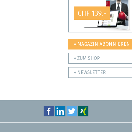
CHF 139.-
» MAGAZIN ABONNIEREN
» ZUM SHOP
» NEWSLETTER