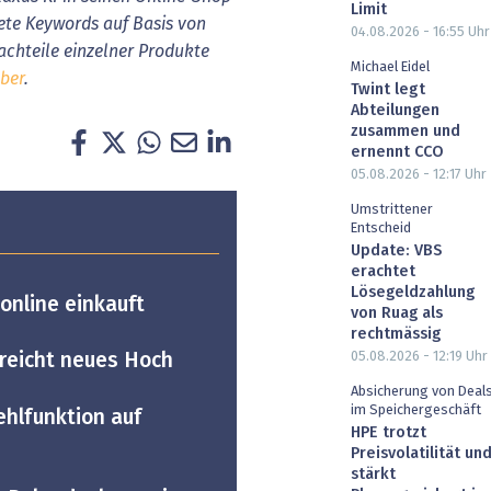
Limit
dete Keywords auf Basis von
04.08.2026 - 16:55
Uhr
chteile einzelner Produkte
Michael Eidel
über
.
Twint legt
Abteilungen
zusammen und
ernennt CCO
05.08.2026 - 12:17
Uhr
Umstrittener
Entscheid
Update: VBS
erachtet
Lösegeldzahlung
online einkauft
von Ruag als
rechtmässig
05.08.2026 - 12:19
Uhr
reicht neues Hoch
Absicherung von Deal
im Speichergeschäft
ehlfunktion auf
HPE trotzt
Preisvolatilität un
stärkt