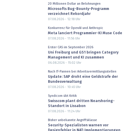
20 Millionen Dollar an Belohnungen
Microsofts Bug-Bounty-Programm
verzeichnet Rekordjahr
07.08.2026 - 12:18
Uhr
Konkurrenz für OpenAI und Anthropic
Meta lanciert Programmier-KI Muse Code
07.08.2026 - 11:56
Uhr
Erster CAS im September 2026
Uni Freiburg und GS1 bringen Category
Management und KI zusammen
06.08.2026 - 15:02
Uhr
Nach IT-Pannen bei Arbeitsvermittlungsstellen
Update: SAP droht eine Geldstrafe der
Bundesverwaltung
07.08.2026 - 10:45
Uhr
Syndicom übt Kritik
Swisscom plant dritten Nearshoring-
Standort in Lissabon
07.08.2026 - 11:24
Uhr
Bisher unbekannte Angriffsklasse
Security-Spezialisten warnen vor
Designfehler in NAT-Implementierungen