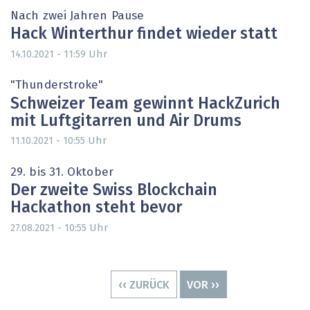
Nach zwei Jahren Pause
Hack Winterthur findet wieder statt
Uhr
14.10.2021 - 11:59
"Thunderstroke"
Schweizer Team gewinnt HackZurich
mit Luftgitarren und Air Drums
Uhr
11.10.2021 - 10:55
29. bis 31. Oktober
Der zweite Swiss Blockchain
Hackathon steht bevor
Uhr
27.08.2021 - 10:55
Seitennummerierung
VORHERIGE
‹‹ ZURÜCK
NÄCHSTE
VOR ››
SEITE
SEITE