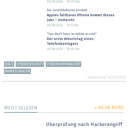
06.08.2026 - 10:49
Uhr
Die Gerüchteküche brodelt
Apples faltbares iPhone kommt dieses
Jahr – vielleicht
06.08.2026 - 11:37
Uhr
"You don't have an indian accent"
Der erste Arbeitstag eines
Telefonbetrügers
06.08.2026 - 10:59
Uhr
BACS
CYBERSECURITY
CYBERKRIMINALITÄT
JAHRESZAHLEN
WEBCODE
ECXZS5VZ
» MEHR NEWS
MEIST GELESEN
Überprüfung nach Hackerangriff