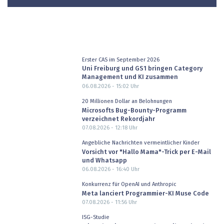
Erster CAS im September 2026
Uni Freiburg und GS1 bringen Category
Management und KI zusammen
06.08.2026 - 15:02
Uhr
20 Millionen Dollar an Belohnungen
Microsofts Bug-Bounty-Programm
verzeichnet Rekordjahr
07.08.2026 - 12:18
Uhr
Angebliche Nachrichten vermeintlicher Kinder
Vorsicht vor "Hallo Mama"-Trick per E-Mail
und Whatsapp
06.08.2026 - 16:40
Uhr
Konkurrenz für OpenAI und Anthropic
Meta lanciert Programmier-KI Muse Code
07.08.2026 - 11:56
Uhr
ISG-Studie