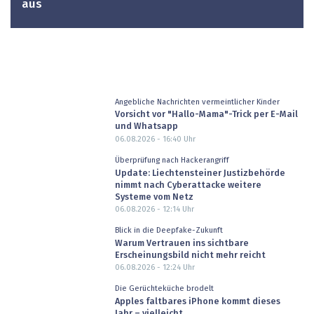
aus
Angebliche Nachrichten vermeintlicher Kinder
Vorsicht vor "Hallo-Mama"-Trick per E-Mail
und Whatsapp
06.08.2026 - 16:40
Uhr
Überprüfung nach Hackerangriff
Update: Liechtensteiner Justizbehörde
nimmt nach Cyberattacke weitere
Systeme vom Netz
06.08.2026 - 12:14
Uhr
Blick in die Deepfake-Zukunft
Warum Vertrauen ins sichtbare
Erscheinungsbild nicht mehr reicht
06.08.2026 - 12:24
Uhr
Die Gerüchteküche brodelt
Apples faltbares iPhone kommt dieses
Jahr – vielleicht