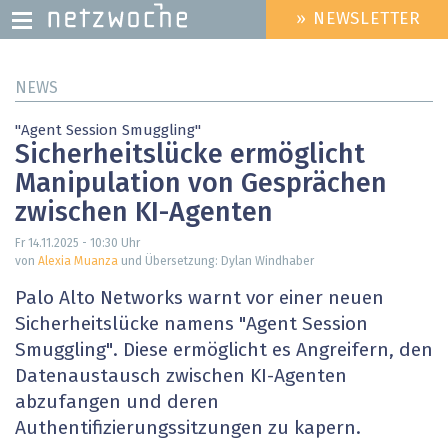
» NEWSLETTER
HEADER
MENU
Direkt
NEWS
zum
Inhalt
"Agent Session Smuggling"
Sicherheitslücke ermöglicht
Manipulation von Gesprächen
zwischen KI-Agenten
Fr 14.11.2025 - 10:30
Uhr
von
Alexia Muanza
und Übersetzung: Dylan Windhaber
Palo Alto Networks warnt vor einer neuen
Sicherheitslücke namens "Agent Session
Smuggling". Diese ermöglicht es Angreifern, den
Datenaustausch zwischen KI-Agenten
abzufangen und deren
Authentifizierungssitzungen zu kapern.