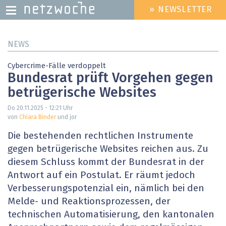
» NEWSLETTER
HEADER
MENU
Direkt
NEWS
zum
Inhalt
Cybercrime-Fälle verdoppelt
Bundesrat prüft Vorgehen gegen
betrügerische Websites
Do 20.11.2025 - 12:21
Uhr
von
Chiara Binder
und jor
Die bestehenden rechtlichen Instrumente
gegen betrügerische Websites reichen aus. Zu
diesem Schluss kommt der Bundesrat in der
Antwort auf ein Postulat. Er räumt jedoch
Verbesserungspotenzial ein, nämlich bei den
Melde- und Reaktionsprozessen, der
technischen Automatisierung, den kantonalen