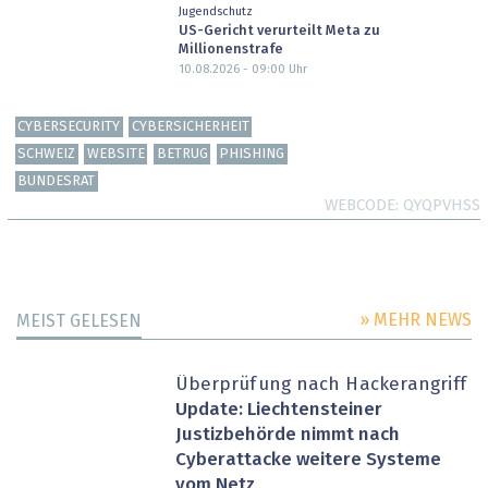
Jugendschutz
US-Gericht verurteilt Meta zu
Millionenstrafe
10.08.2026 - 09:00
Uhr
CYBERSECURITY
CYBERSICHERHEIT
SCHWEIZ
WEBSITE
BETRUG
PHISHING
BUNDESRAT
WEBCODE
QYQPVHSS
» MEHR NEWS
MEIST GELESEN
Überprüfung nach Hackerangriff
Update: Liechtensteiner
Justizbehörde nimmt nach
Cyberattacke weitere Systeme
vom Netz