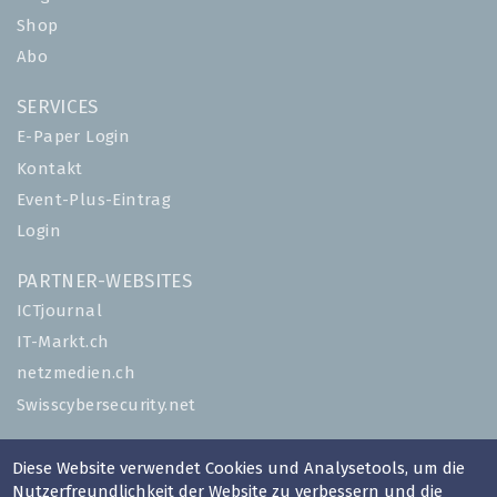
Shop
Abo
SERVICES
E-Paper Login
Kontakt
Event-Plus-Eintrag
Login
PARTNER-WEBSITES
ICTjournal
IT-Markt.ch
netzmedien.ch
Swisscybersecurity.net
© NETZMEDIEN AG 2026
Diese Website verwendet Cookies und Analysetools, um die
Impressum
Nutzerfreundlichkeit der Website zu verbessern und die