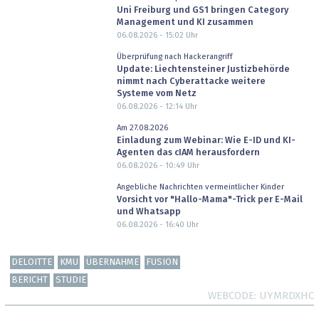
Uni Freiburg und GS1 bringen Category
Management und KI zusammen
06.08.2026 - 15:02
Uhr
Überprüfung nach Hackerangriff
Update: Liechtensteiner Justizbehörde
nimmt nach Cyberattacke weitere
Systeme vom Netz
06.08.2026 - 12:14
Uhr
Am 27.08.2026
Einladung zum Webinar: Wie E-ID und KI-
Agenten das cIAM herausfordern
06.08.2026 - 10:49
Uhr
Angebliche Nachrichten vermeintlicher Kinder
Vorsicht vor "Hallo-Mama"-Trick per E-Mail
und Whatsapp
06.08.2026 - 16:40
Uhr
DELOITTE
KMU
ÜBERNAHME
FUSION
BERICHT
STUDIE
WEBCODE
UYMRDXHC