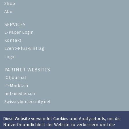
Shop
Abo
SERVICES
E-Paper Login
Kontakt
Event-Plus-Eintrag
Login
PARTNER-WEBSITES
ICTjournal
IT-Markt.ch
netzmedien.ch
Swisscybersecurity.net
© NETZMEDIEN AG 2026
Diese Website verwendet Cookies und Analysetools, um die
Impressum
Nutzerfreundlichkeit der Website zu verbessern und die