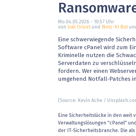
Ransomwar
» alle News
Gesund
Block
Mo 04.05.2026 - 10:57
Uhr
von
Joël Orizet
und
Netz-KI Bot
und
EU-D
Eine schwerwiegende Sicherhe
Software cPanel wird zum Ein
XaaS,
Kriminelle nutzen die Schwac
Serverdaten zu verschlüssel
Digita
fordern. Wer einen Webserver 
umgehend Notfall-Patches in
» alle
(Source: Kevin Ache / Unsplash.co
Eine Sicherheitslücke in den weit 
Verwaltungslösungen "cPanel" und
der IT-Sicherheitsbranche. Die al