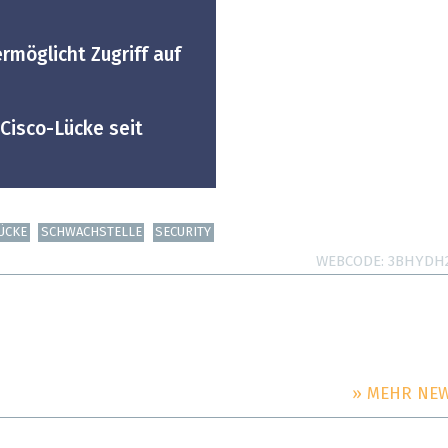
rmöglicht Zugriff auf
isco-Lücke seit
ÜCKE
SCHWACHSTELLE
SECURITY
WEBCODE
3BHYDH
» MEHR NE