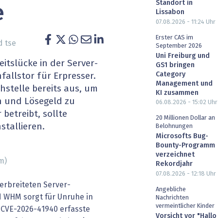
Standort in
e
heit wird digital
IT for Health
Lissabon
07.08.2026 - 11:24
Uhr
chain
Artificial Intelligence
Erster CAS im
 tse
September 2026
Uni Freiburg und
SGVO
Finance 2030
itslücke in der Server-
GS1 bringen
Category
fallstor für Erpresser.
 Managed Services & Co.
Fintech & Insurtech
Management und
hstelle bereits aus, um
KI zusammen
n und Lösegeld zu
l Banking
Professional AV & Digital Signage
06.08.2026 - 15:02
Uhr
betreibt, sollte
20 Millionen Dollar an
stallieren.
 Dossiers
» alle Specials
Belohnungen
Microsofts Bug-
Bounty-Programm
verzeichnet
m)
Rekordjahr
07.08.2026 - 12:18
Uhr
verbreiteten Server-
Angebliche
 WHM sorgt für Unruhe in
Nachrichten
vermeintlicher Kinder
s CVE-2026-41940 erfasste
Vorsicht vor "Hallo