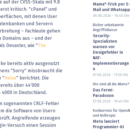
 auf der CVSS-Skala mit 9.8
Mama"-Trick per E
rst kritisch. "cPanel" und
Mail und Whatsapp
06.08.2026 - 16:40
Uhr
erflächen, mit denen User
 Datenbanken und Servern
Bisher unbekannte
Angriffsklasse
breitung – Fachleute gehen
Security-
en Domains aus – und der
Spezialisten
als Desaster, wie "
The
warnen vor
Designfehler in
NAT-
cke bereits aktiv ausgenutzt
Implementierunge
n
ens "Sorry" missbraucht die
07.08.2026 - 11:50
Uhr
e "
Heise
" berichtet. Die
Wo sind all die Aliens?
ereits über 44'000
Das Fermi-
n 4000 in Deutschland.
Paradoxon
07.08.2026 - 10:46
Uhr
en sogenannten CRLF-Fehler
dem die Software von Usern
Konkurrenz für OpenA
und Anthropic
prüft. Angreifende erzeugen
Meta lanciert
gin-Versuch einen Session
Programmier-KI