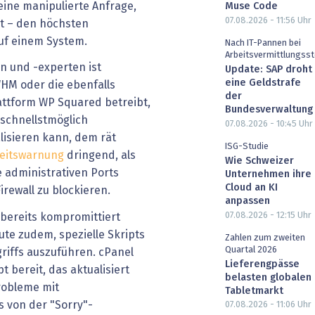
eine manipulierte Anfrage,
Muse Code
07.08.2026 - 11:56
Uhr
et – den höchsten
uf einem System.
Nach IT-Pannen bei
Arbeitsvermittlungsst
n und -experten ist
Update: SAP droht
eine Geldstrafe
WHM oder die ebenfalls
der
ttform WP Squared betreibt,
Bundesverwaltung
 schnellstmöglich
07.08.2026 - 10:45
Uhr
alisieren kann, dem rät
ISG-Studie
eitswarnung
dringend, als
Wie Schweizer
e administrativen Ports
Unternehmen ihre
Cloud an KI
irewall zu blockieren.
anpassen
07.08.2026 - 12:15
Uhr
bereits kompromittiert
te zudem, spezielle Skripts
Zahlen zum zweiten
Quartal 2026
riffs auszuführen. cPanel
Lieferengpässe
pt bereit, das aktualisiert
belasten globalen
robleme mit
Tabletmarkt
s von der "Sorry"-
07.08.2026 - 11:06
Uhr