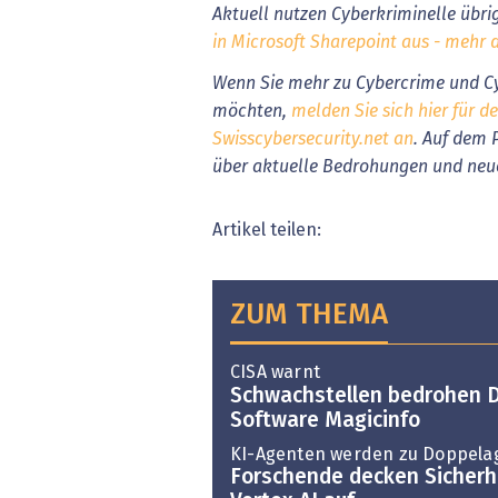
Aktuell nutzen Cyberkriminelle übr
in Microsoft Sharepoint aus - mehr d
Wenn Sie mehr zu Cybercrime und Cy
möchten,
melden Sie sich hier für d
Swisscybersecurity.net an
. Auf dem 
über aktuelle Bedrohungen und neu
Artikel teilen:
ZUM THEMA
CISA warnt
Schwachstellen bedrohen D
Software Magicinfo
KI-Agenten werden zu Doppela
Forschende decken Sicherhe