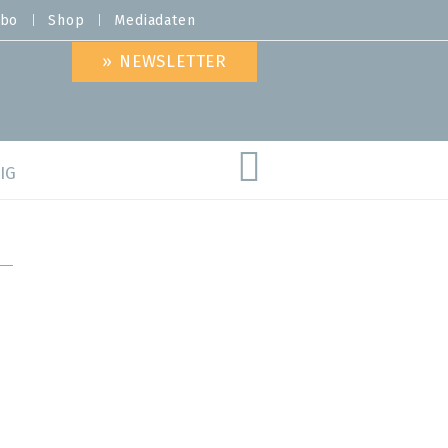
bo
Shop
Mediadaten
» NEWSLETTER
IG
are