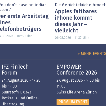
You don't have an indian
Die Gerüchteküche brodel
ccent"
Apples faltbares
er erste Arbeitstag
iPhone kommt
ines
dieses Jahr –
elefonbetrügers
vielleicht
Uhr
6.08.2026 - 10:59
Uhr
06.08.2026 - 11:37
» MEHR EVENT
IFZ FinTech
EMPOWER
Forum
Conference 2026
24. August 2026 - 17:20
27. August 2026 - 9:00 bis
bis 19:00
19:00
Suurstoffi 1, 6343
Swiss Life Arena Zürich
Rotkreuz und Online-
PREMIUM EVENT
Übertragung