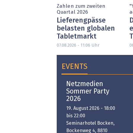
Zahlen zum zweiten
"
Quartal 2026
a
Lieferengpässe
D
belasten globalen
e
Tabletmarkt
T
Uhr
07.08.2026 - 11:06
0
EVENTS
Open-i 2026 | The
Netzmedien
Swiss Innovation
Sommer Party
Platform
2026
6. November 2026 -
19. August 2026 - 18:00
:00 bis 18:00
bis 22:00
ongresshaus Zürich
Seminarhotel Bocken,
Bockenweg 4, 8810