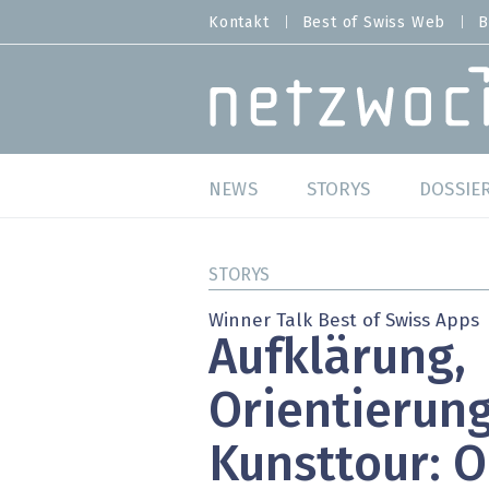
Direkt
Kontakt
Best of Swiss Web
B
HEADER
zum
MENU
Inhalt
MAIN NAVIGATION
NEWS
STORYS
DOSSIE
Live
Best o
STORYS
Wild Card
Best o
Winner Talk Best of Swiss Apps
Aufklärung,
Studien
Best o
Orientierun
Meinungen
SAP S
Kunsttour: O
Hands-on
Arbei