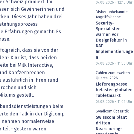
der Schweiz prämiert. Im
07.08.2026 - 12:15
Uhr
ssen sich Gewinnerinnen und
Bisher unbekannte
icken. Dieses Jahr haben drei
Angriffsklasse
Security-
tstehungsprozess
Spezialisten
che Erfahrungen gemacht: Es
warnen vor
hase.
Designfehler in
NAT-
folgreich, dass sie von der
Implementierunge
n
en? Klar ist, dass bei den
07.08.2026 - 11:50
Uhr
te bei Milk Interactive,
t und Kopfzerbrechen
Zahlen zum zweiten
Quartal 2026
 ausführlich in ihren rund
Lieferengpässe
prochen und sich
belasten globalen
ikums gestellt.
Tabletmarkt
07.08.2026 - 11:06
Uhr
erbandsdienstleistungen beim
Syndicom übt Kritik
rte den Talk in der Digicomp
Swisscom plant
lk nehmen normalerweise
dritten
teil - gestern waren
Nearshoring-