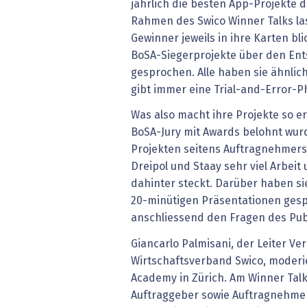
jährlich die besten App-Projekte 
Rahmen des Swico Winner Talks la
Gewinner jeweils in ihre Karten bl
BoSA-Siegerprojekte über den En
gesprochen. Alle haben sie ähnli
gibt immer eine Trial-and-Error-P
Was also macht ihre Projekte so er
BoSA-Jury mit Awards belohnt wurd
Projekten seitens Auftragnehmersei
Dreipol und Staay sehr viel Arbei
dahinter steckt. Darüber haben sie
20-minütigen Präsentationen ges
anschliessend den Fragen des Publ
Giancarlo Palmisani, der Leiter V
Wirtschaftsverband Swico, moderie
Academy in Zürich. Am Winner Ta
Auftraggeber sowie Auftragnehmer 