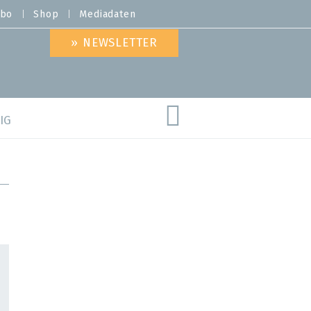
bo
Shop
Mediadaten
» NEWSLETTER
IG
are