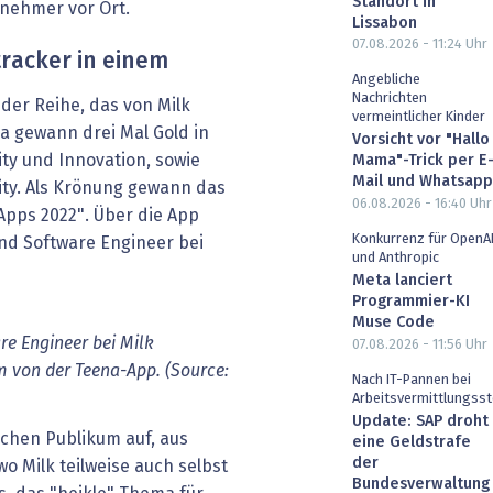
Standort in
gnehmer vor Ort.
Lissabon
07.08.2026 - 11:24
Uhr
racker in einem
Angebliche
Nachrichten
der Reihe, das von Milk
vermeintlicher Kinder
a gewann drei Mal Gold in
Vorsicht vor "Hallo
ity und Innovation, sowie
Mama"-Trick per E
Mail und Whatsapp
lity. Als Krönung gewann das
06.08.2026 - 16:40
Uhr
 Apps 2022". Über die App
Konkurrenz für OpenA
nd Software Engineer bei
und Anthropic
Meta lanciert
Programmier-KI
Muse Code
re Engineer bei Milk
07.08.2026 - 11:56
Uhr
m von der Teena-App. (Source:
Nach IT-Pannen bei
Arbeitsvermittlungsst
Update: SAP droht
chen Publikum auf, aus
eine Geldstrafe
der
o Milk teilweise auch selbst
Bundesverwaltung