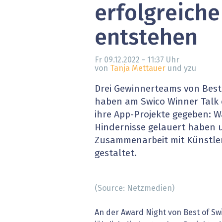
erfolgreiche
» alle News
Gesund
entstehen
Block
EU-D
Fr 09.12.2022 - 11:37
Uhr
von
Tanja Mettauer
und yzu
XaaS,
Drei Gewinnerteams von Best 
haben am Swico Winner Talk e
Digita
ihre App-Projekte gegeben: W
Hindernisse gelauert haben u
» alle
Zusammenarbeit mit Künstle
gestaltet.
(Source: Netzmedien)
An der Award Night von Best of Sw