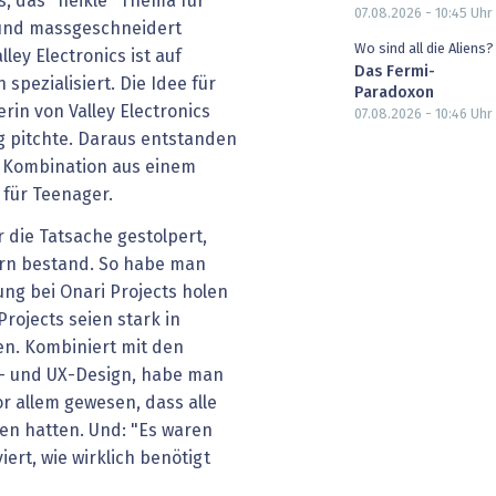
es, das "heikle" Thema für
07.08.2026 - 10:45
Uhr
h und massgeschneidert
Wo sind all die Aliens?
ley Electronics ist auf
Das Fermi-
 spezialisiert. Die Idee für
Paradoxon
rin von Valley Electronics
07.08.2026 - 10:46
Uhr
g pitchte. Daraus entstanden
te Kombination aus einem
für Teenager.
r die Tatsache gestolpert,
ern bestand. So habe man
ung bei Onari Projects holen
Projects seien stark in
en. Kombiniert mit den
UI- und UX-Design, habe man
or allem gewesen, dass alle
en hatten. Und: "Es waren
ert, wie wirklich benötigt