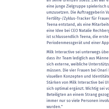
an seine Grenzen stiess. Ziel war 
eine junge Zielgruppe spielerisc
umzusetzen. Die Auftraggeberin Val
Fertility-/Zyklus-Tracker für Frauen
Teena entstand, als eine Mitarbeite
eine Idee bei CEO Natalie Rechber
ist schlussendlich Teena, die ers
Periodenmessgerät und einer App 
Milk Interactive sei unterwegs übe
dass ihr Team lediglich aus Männ
sich externe, weibliche Unterstütz
müssen. Die vier Frauen bei Onari 
visuellen Konzepten und Identität
Stärken von Milk Interactive bei 
sich optimal ergänzt. Wichtig sei v
Beteiligten an einem Strang gezog
immer nur so viele Personen involvi
wurden."