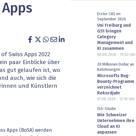
 Apps
heit wird digital
IT for Health
Erster CAS im
September 2026
chain
Artificial Intelligence
Uni Freiburg und
GS1 bringen
SGVO
Finance 2030
Category
Management und
KI zusammen
 Managed Services & Co.
Fintech & Insurtech
of Swiss Apps 2022
06.08.2026 - 15:02
Uhr
in paar Einblicke über
l Banking
Professional AV & Digital Signage
20 Millionen Dollar an
as gut gelaufen ist, wo
Belohnungen
Microsofts Bug-
nd auch, wie sich die
 Dossiers
» alle Specials
Bounty-Programm
rinnen und Künstlern
verzeichnet
Rekordjahr
07.08.2026 - 12:18
Uhr
ISG-Studie
Wie Schweizer
Unternehmen ihre
Cloud an KI
iss Apps (BoSA) werden
anpassen