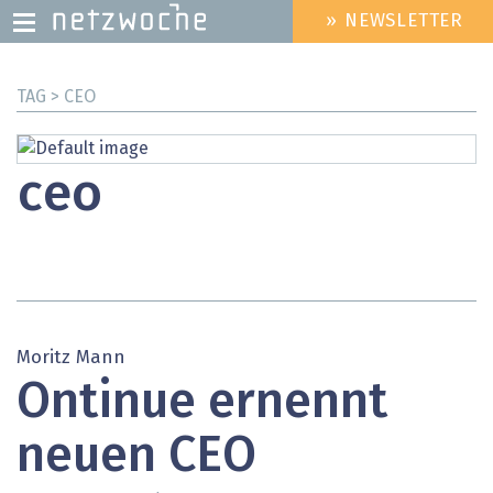
» NEWSLETTER
HEADER
MENU
Direkt
TAG > CEO
zum
Inhalt
ceo
Moritz Mann
Ontinue ernennt
neuen CEO