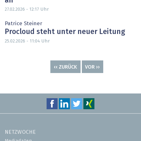
an
Uhr
27.02.2026 - 12:17
Patrice Steiner
Procloud steht unter neuer Leitung
Uhr
25.02.2026 - 11:04
Seitennummerierung
VORHERIGE
‹‹ ZURÜCK
NÄCHSTE
VOR ››
SEITE
SEITE
NETZWOCHE
Mediadaten