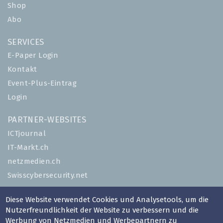
Shop
Abo
SERVICES
E-Paper Login
Kontakt
Event-Plus-Eintrag
Login
PARTNER-WEBSITES
ICTjournal
IT-Markt.ch
netzmedien.ch
Swisscybersecurity.net
© NETZMEDIEN AG 2026
Diese Website verwendet Cookies und Analysetools, um die
Nutzerfreundlichkeit der Website zu verbessern und die
Impressum
Werbung von Netzmedien und Werbepartnern zu