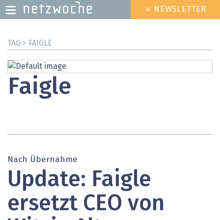
» NEWSLETTER
HEADER
MENU
Direkt
TAG > FAIGLE
zum
Inhalt
Faigle
Nach Übernahme
Update: Faigle
ersetzt CEO von