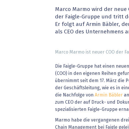
» alle News
Gesund
Marco Marmo wird der neue C
der Faigle-Gruppe und tritt d
Block
Er folgt auf Armin Bäbler, d
als CEO des Unternehmens a
EU-D
XaaS,
Marco Marmo ist neuer COO der Fai
Digita
Die Faigle-Gruppe hat einen neuen
(COO) in den eigenen Reihen gef
» alle
übernimmt seit dem 17. März die Po
der Geschäftsleitung, wie es in eine
die Nachfolge von
Armin Bäbler
an
zum CEO der auf Druck- und Do
spezialisierten Faigle-Gruppe ern
Marmo habe die vergangenen drei
Chain Management bei Faigle gelei