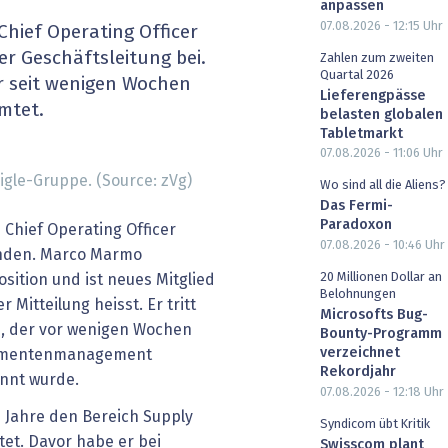
anpassen
heit wird digital
IT for Health
07.08.2026 - 12:15
Uhr
hief Operating Officer
er Geschäftsleitung bei.
Zahlen zum zweiten
chain
Artificial Intelligence
Quartal 2026
er seit wenigen Wochen
Lieferengpässe
mtet.
belasten globalen
SGVO
Finance 2030
Tabletmarkt
07.08.2026 - 11:06
Uhr
 Managed Services & Co.
Fintech & Insurtech
gle-Gruppe. (Source: zVg)
Wo sind all die Aliens?
Das Fermi-
l Banking
Professional AV & Digital Signage
Paradoxon
 Chief Operating Officer
07.08.2026 - 10:46
Uhr
unden. Marco Marmo
 Dossiers
» alle Specials
20 Millionen Dollar an
sition und ist neues Mitglied
Belohnungen
r Mitteilung heisst. Er tritt
Microsofts Bug-
, der vor wenigen Wochen
Bounty-Programm
verzeichnet
kumentenmanagement
Rekordjahr
annt wurde.
07.08.2026 - 12:18
Uhr
 Jahre den Bereich Supply
Syndicom übt Kritik
tet. Davor habe er bei
Swisscom plant