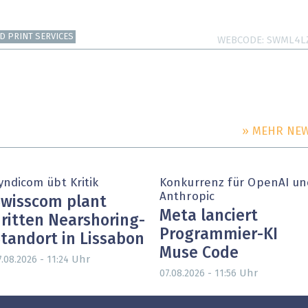
D PRINT SERVICES
WEBCODE
SWML4L
» MEHR NE
yndicom übt Kritik
Konkurrenz für OpenAI un
Anthropic
wisscom plant
Meta lanciert
ritten Nearshoring-
Programmier-KI
tandort in Lissabon
Muse Code
Uhr
.08.2026 - 11:24
Uhr
07.08.2026 - 11:56