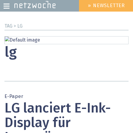
» NEWSLETTER
HEADER
MENU
Direkt
TAG > LG
zum
Inhalt
lg
E-Paper
LG lanciert E-Ink-
Display für