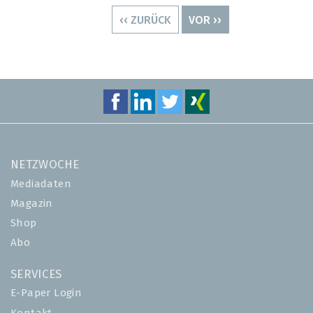
VORHERIGE
‹‹ ZURÜCK
NÄCHSTE
VOR ››
SEITE
SEITE
NETZWOCHE
Mediadaten
Magazin
Shop
Abo
SERVICES
E-Paper Login