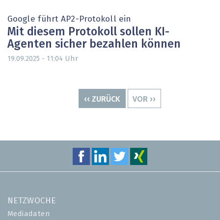
Google führt AP2-Protokoll ein
Mit diesem Protokoll sollen KI-
Agenten sicher bezahlen können
Uhr
19.09.2025 - 11:04
Seitennummerierung
VORHERIGE
‹‹ ZURÜCK
NÄCHSTE
VOR ››
SEITE
SEITE
NETZWOCHE
Mediadaten