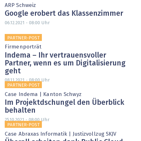
ARP Schweiz
Google erobert das Klassenzimmer
Uhr
06.12.2021 - 08:00
PARTNER-POST
Firmenporträt
Indema – Ihr vertrauensvoller
Partner, wenn es um Digitalisierung
geht
Uhr
08.11.2021 - 08:00
PARTNER-POST
Case Indema | Kanton Schwyz
Im Projektdschungel den Überblick
behalten
Uhr
25.10.2021 - 08:00
PARTNER-POST
Case Abraxas Informatik | Justizvollzug SKJV