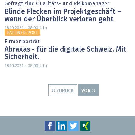
Gefragt sind Qualitäts- und Risikomanager
Blinde Flecken im Projektgeschäft –
wenn der Überblick verloren geht
Uhr
18.10.2021 - 08:00
PARTNER-POST
Firmenporträt
Abraxas - für die digitale Schweiz. Mit
Sicherheit.
Uhr
18.10.2021 - 08:00
Seitennummerierung
VORHERIGE
‹‹ ZURÜCK
NÄCHSTE
VOR ››
SEITE
SEITE