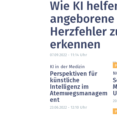
Wie KI helfe
angeborene
Herzfehler z
erkennen
Uhr
07.09.2022 - 11:14
P
KI in der Medizin
Perspektiven für
N
künstliche
S
Intelligenz im
M
Atemwegsmanagem
U
ent
20
Uhr
23.06.2022 - 12:10
P