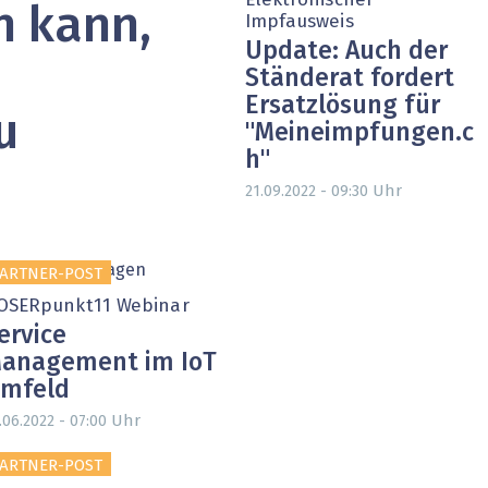
Elektronischer
n kann,
Impfausweis
Update: Auch der
Ständerat fordert
Ersatzlösung für
u
"Meineimpfungen.c
h"
Uhr
21.09.2022 - 09:30
ARTNER-POST
OSERpunkt11 Webinar
ervice
anagement im IoT
mfeld
Uhr
.06.2022 - 07:00
ARTNER-POST