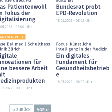
echtle direct AG
Editorial
as Patientenwohl
Bundesrat probt
m Fokus der
EPD-Revolution
igitalisierung
Uhr
18.05.2022 - 08:05
Uhr
.05.2022 - 08:00
ARTNER-POST
ase Belimed | Schulthess
Focus: Künstliche
inik Zürich
Intelligenz in der Medizin
igitale
Ein digitales
nnovationen für
Fundament für
ine bessere Arbeit
Gesundheitsbetrieb
it
e
edizinprodukten
Uhr
18.05.2022 - 08:00
Uhr
.05.2022 - 08:00
VORHERIGE
‹‹ ZURÜCK
NÄCHSTE
VOR ››