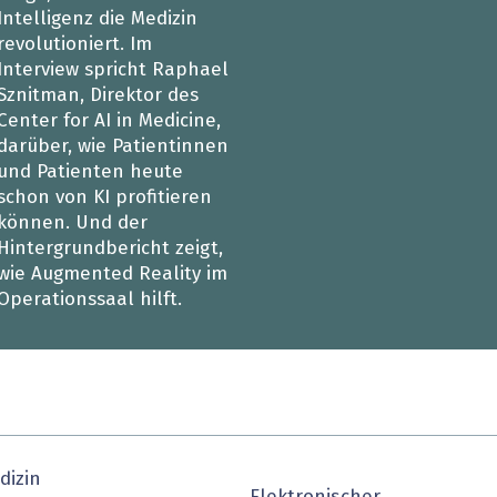
Intelligenz die Medizin
heit wird digital
IT for Health
revolutioniert. Im
Interview spricht Raphael
chain
Artificial Intelligence
Sznitman, Direktor des
Center for AI in Medicine,
SGVO
Finance 2030
darüber, wie Patientinnen
und Patienten heute
 Managed Services & Co.
Fintech & Insurtech
schon von KI profitieren
können. Und der
l Banking
Professional AV & Digital Signage
Hintergrundbericht zeigt,
wie Augmented Reality im
 Dossiers
» alle Specials
Operationssaal hilft.
dizin