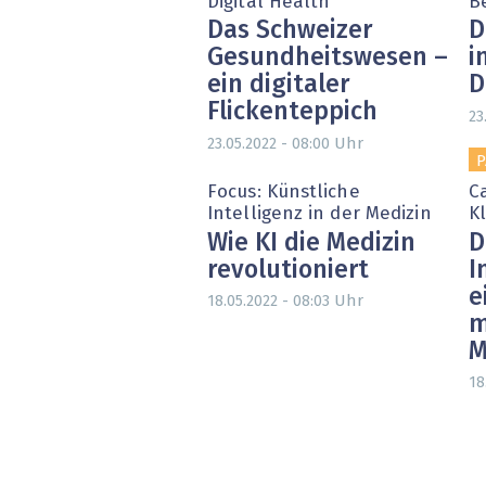
Digital Health
B
Das Schweizer
D
Gesundheitswesen –
i
ein digitaler
D
Flickenteppich
23
Uhr
23.05.2022 - 08:00
P
Focus: Künstliche
C
Intelligenz in der Medizin
Kl
Wie KI die Medizin
D
revolutioniert
I
e
Uhr
18.05.2022 - 08:03
m
M
18
Seitennummerierung