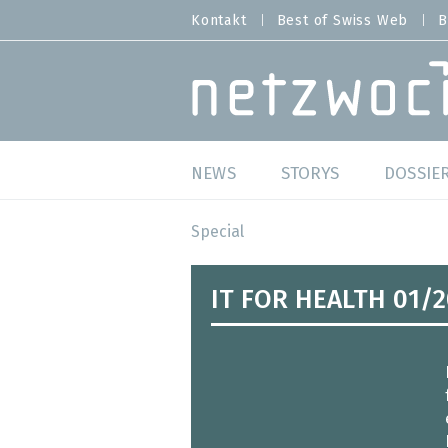
Direkt
Kontakt
Best of Swiss Web
B
HEADER
zum
MENU
Inhalt
MAIN NAVIGATION
NEWS
STORYS
DOSSIE
Live
Best o
Special
Wild Card
Best o
IT FOR HEALTH 01/2
Studien
Best o
Meinungen
SAP S
Hands-on
Arbei