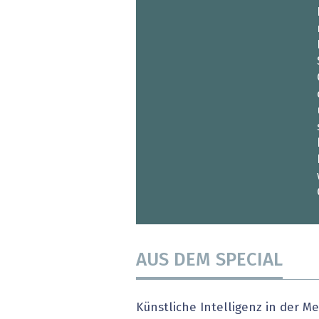
» alle News
Gesund
Block
EU-D
XaaS,
Digita
» alle
AUS DEM SPECIAL
Künstliche Intelligenz in der Me