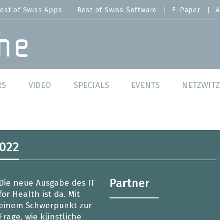
est of Swiss Apps
Best of Swiss Software
E-Paper
A
RS
VIDEO
SPECIALS
EVENTS
NETZWITZ
f Swiss Web
Swiss Digital Ranking
Best of Swiss Web
f Swiss Apps
Datacenter
Best of Swiss Apps
022
f Swiss Software
Cybersecurity
Best of Swiss Softw
Partner
Die neue Ausgabe des IT
/4 Hana
IT for Gov
for Health ist da. Mit
einem Schwerpunkt zur
tswelten
Cloud & Managed Services
Frage, wie künstliche