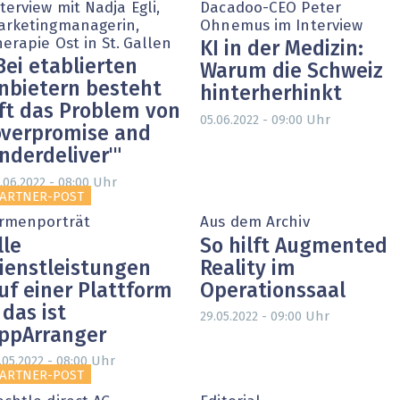
terview mit Nadja Egli,
Dacadoo-CEO Peter
arketingmanagerin,
Ohnemus im Interview
erapie Ost in St. Gallen
KI in der Medizin:
Bei etablierten
Warum die Schweiz
nbietern besteht
hinterherhinkt
ft das Problem von
Uhr
05.06.2022 - 09:00
overpromise and
nderdeliver'"
Uhr
.06.2022 - 08:00
ARTNER-POST
irmenporträt
Aus dem Archiv
lle
So hilft Augmented
ienstleistungen
Reality im
uf einer Plattform
Operationssaal
 das ist
Uhr
29.05.2022 - 09:00
ppArranger
Uhr
.05.2022 - 08:00
ARTNER-POST