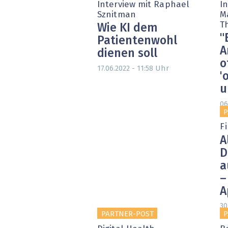
Interview mit Raphael
In
Sznitman
M
Th
Wie KI dem
"
Patientenwohl
A
dienen soll
o
Uhr
17.06.2022 - 11:58
'
u
06
P
F
A
D
a
–
A
30
PARTNER-POST
P