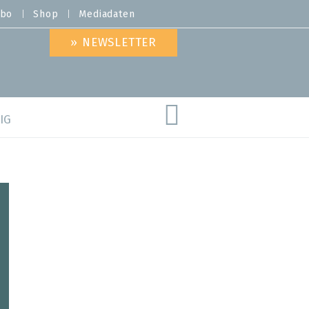
bo
Shop
Mediadaten
» NEWSLETTER
IG
are