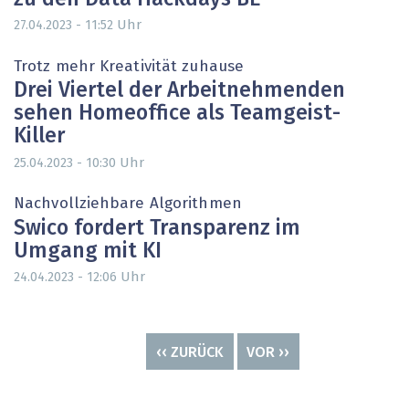
Uhr
27.04.2023 - 11:52
Trotz mehr Kreativität zuhause
Drei Viertel der Arbeitnehmenden
sehen Homeoffice als Teamgeist-
Killer
Uhr
25.04.2023 - 10:30
Nachvollziehbare Algorithmen
Swico fordert Transparenz im
Umgang mit KI
Uhr
24.04.2023 - 12:06
Seitennummerierung
VORHERIGE
‹‹ ZURÜCK
NÄCHSTE
VOR ››
SEITE
SEITE