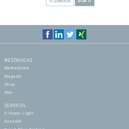
VORHERIGE
‹‹ ZURÜCK
NÄCHSTE
VOR ››
SEITE
SEITE
NETZWOCHE
Mediadaten
Magazin
Shop
Abo
SERVICES
E-Paper Login
Kontakt