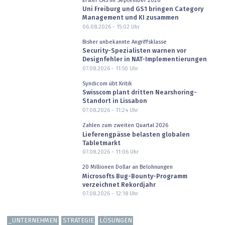
Erster CAS im September 2026
Uni Freiburg und GS1 bringen Category
Management und KI zusammen
06.08.2026 - 15:02
Uhr
Bisher unbekannte Angriffsklasse
Security-Spezialisten warnen vor
Designfehler in NAT-Implementierungen
07.08.2026 - 11:50
Uhr
Syndicom übt Kritik
Swisscom plant dritten Nearshoring-
Standort in Lissabon
07.08.2026 - 11:24
Uhr
Zahlen zum zweiten Quartal 2026
Lieferengpässe belasten globalen
Tabletmarkt
07.08.2026 - 11:06
Uhr
20 Millionen Dollar an Belohnungen
Microsofts Bug-Bounty-Programm
verzeichnet Rekordjahr
07.08.2026 - 12:18
Uhr
_UNTERNEHMEN
STRATEGIE
LÖSUNGEN