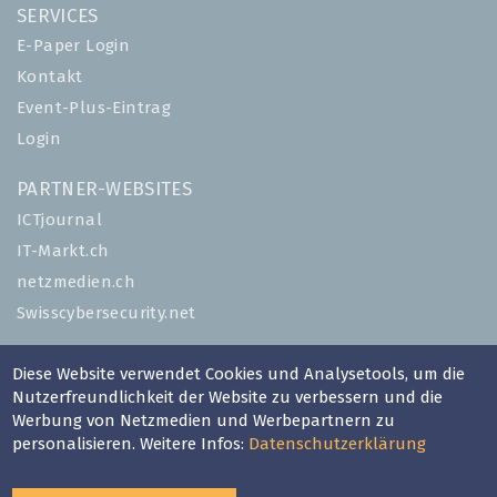
SERVICES
E-Paper Login
Kontakt
Event-Plus-Eintrag
Login
PARTNER-WEBSITES
ICTjournal
IT-Markt.ch
netzmedien.ch
Swisscybersecurity.net
© NETZMEDIEN AG 2026
Diese Website verwendet Cookies und Analysetools, um die
Impressum
Nutzerfreundlichkeit der Website zu verbessern und die
Werbung von Netzmedien und Werbepartnern zu
AGB
personalisieren. Weitere Infos:
Datenschutzerklärung
Nutzungsbestimmungen
Datenschutzerklärung