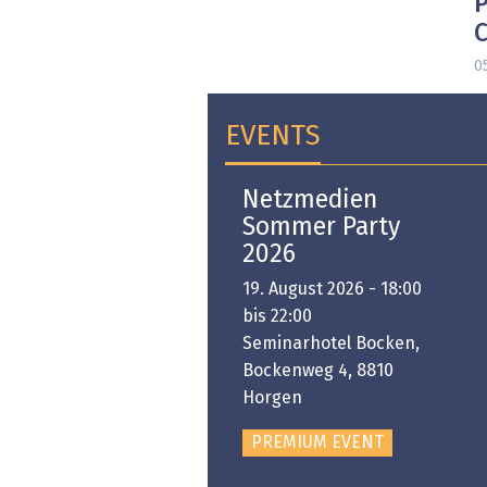
P
0
EVENTS
Open-i 2026 | The
Netzmedien
Swiss Innovation
Sommer Party
Platform
2026
6. November 2026 -
19. August 2026 - 18:00
:00 bis 18:00
bis 22:00
ongresshaus Zürich
Seminarhotel Bocken,
Bockenweg 4, 8810
PREMIUM EVENT
Horgen
PREMIUM EVENT