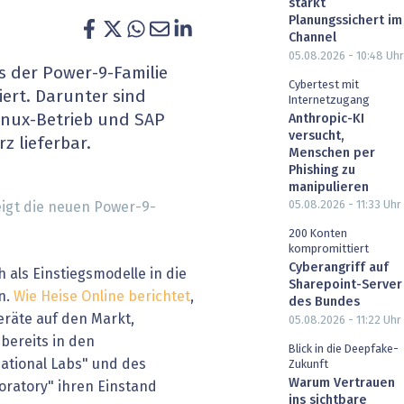
stärkt
heit wird digital
IT for Health
Planungssichert im
Channel
05.08.2026 - 10:48
Uhr
chain
Artificial Intelligence
s der Power-9-Familie
Cybertest mit
ert. Darunter sind
Internetzugang
SGVO
Finance 2030
Linux-Betrieb und SAP
Anthropic-KI
versucht,
z lieferbar.
 Managed Services & Co.
Fintech & Insurtech
Menschen per
Phishing zu
manipulieren
l Banking
Professional AV & Digital Signage
05.08.2026 - 11:33
Uhr
eigt die neuen Power-9-
 Dossiers
» alle Specials
200 Konten
kompromittiert
Cyberangriff auf
h als Einstiegsmodelle in die
Sharepoint-Server
n.
Wie Heise Online berichtet
,
des Bundes
räte auf den Markt,
05.08.2026 - 11:22
Uhr
bereits in den
Blick in die Deepfake-
ational Labs" und des
Zukunft
Warum Vertrauen
oratory" ihren Einstand
ins sichtbare