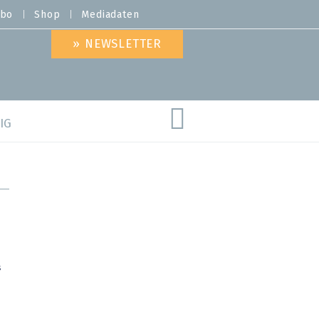
bo
Shop
Mediadaten
» NEWSLETTER
IG
are
s
d