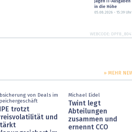
jagen IT-Ausgaben
in die Höhe
05.08.2026 - 15:39
Uhr
WEBCODE
DPF8_804
» MEHR NE
bsicherung von Deals im
Michael Eidel
peichergeschäft
Twint legt
PE trotzt
Abteilungen
reisvolatilität und
zusammen und
tärkt
ernennt CCO