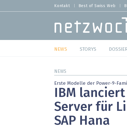
Direkt
Kontakt
Best of Swiss Web
B
HEADER
zum
MENU
Inhalt
MAIN NAVIGATION
NEWS
STORYS
DOSSIE
Live
Best o
NEWS
Wild Card
Best o
Erste Modelle der Power-9-Fami
IBM lanciert
Studien
Best o
Server für L
Meinungen
SAP S
SAP Hana
Hands-on
Arbei