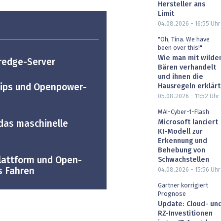
Hersteller ans
Limit
04.08.2026 - 16:55
Uhr
"Oh, Tina. We have
been over this!"
Wie man mit wilde
redge-Server
Bären verhandelt
und ihnen die
Hausregeln erklärt
hips und Openpower-
05.08.2026 - 11:52
Uhr
MAI-Cyber-1-Flash
Microsoft lanciert
 das maschinelle
KI-Modell zur
Erkennung und
Behebung von
Plattform und Open-
Schwachstellen
s Fahren
04.08.2026 - 15:56
Uhr
Gartner korrigiert
Prognose
Update: Cloud- un
RZ-Investitionen