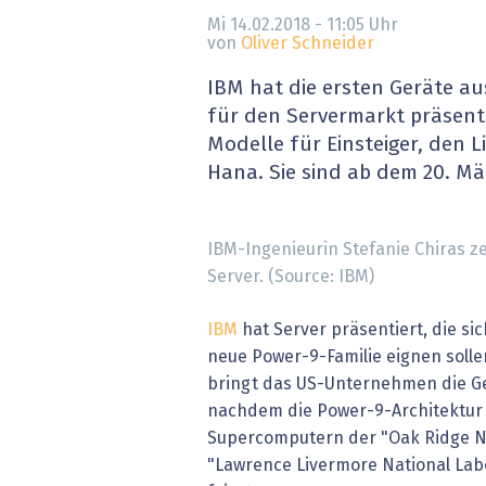
» alle News
Gesund
Mi 14.02.2018 - 11:05
Uhr
von
Oliver Schneider
Block
IBM hat die ersten Geräte au
für den Servermarkt präsenti
EU-D
Modelle für Einsteiger, den 
Hana. Sie sind ab dem 20. Mär
XaaS,
Digita
IBM-Ingenieurin Stefanie Chiras z
Server. (Source: IBM)
» alle
IBM
hat Server präsentiert, die sic
neue Power-9-Familie eignen solle
bringt das US-Unternehmen die Ge
nachdem die Power-9-Architektur 
Supercomputern der "Oak Ridge N
"Lawrence Livermore National Lab