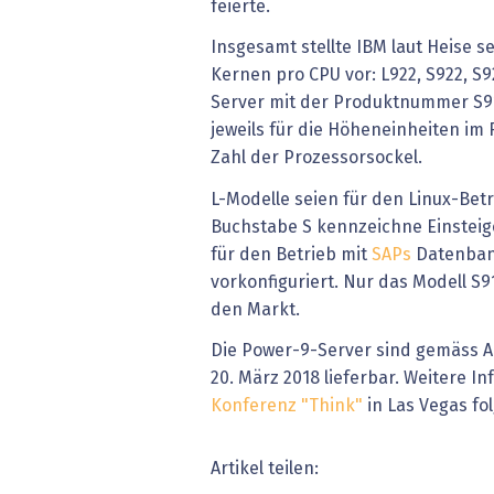
feierte.
Insgesamt stellte IBM laut Heise s
Kernen pro CPU vor: L922, S922, S
Server mit der Produktnummer S914
jeweils für die Höheneinheiten im R
Zahl der Prozessorsockel.
L-Modelle seien für den Linux-Betr
Buchstabe S kennzeichne Einsteige
für den Betrieb mit
SAPs
Datenban
vorkonfiguriert. Nur das Modell S
den Markt.
Die Power-9-Server sind gemäss 
20. März 2018 lieferbar. Weitere In
Konferenz "Think"
in Las Vegas fo
Artikel teilen: