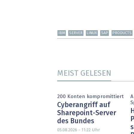
IBM
SERVER
LINUX
SAP
PRODUCTS
MEIST GELESEN
200 Konten kompromittiert
A
S
Cyberangriff auf
H
Sharepoint-Server
P
des Bundes
s
Uhr
05.08.2026 - 11:22