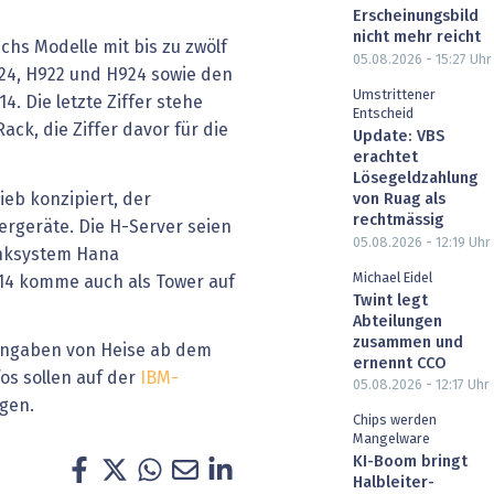
Erscheinungsbild
nicht mehr reicht
echs Modelle mit bis zu zwölf
05.08.2026 - 15:27
Uhr
924, H922 und H924 sowie den
Umstrittener
. Die letzte Ziffer stehe
Entscheid
ack, die Ziffer davor für die
Update: VBS
erachtet
Lösegeldzahlung
ieb konzipiert, der
von Ruag als
rechtmässig
rgeräte. Die H-Server seien
05.08.2026 - 12:19
Uhr
ksystem Hana
Michael Eidel
914 komme auch als Tower auf
Twint legt
Abteilungen
zusammen und
Angaben von Heise ab dem
ernennt CCO
fos sollen auf der
IBM-
05.08.2026 - 12:17
Uhr
lgen.
Chips werden
Mangelware
KI-Boom bringt
Halbleiter-