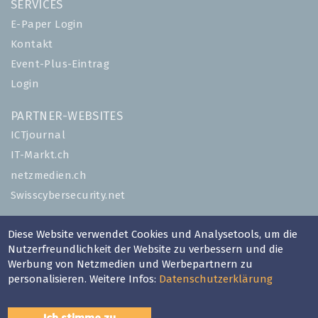
SERVICES
E-Paper Login
Kontakt
Event-Plus-Eintrag
Login
PARTNER-WEBSITES
ICTjournal
IT-Markt.ch
netzmedien.ch
Swisscybersecurity.net
© NETZMEDIEN AG 2026
Diese Website verwendet Cookies und Analysetools, um die
Impressum
Nutzerfreundlichkeit der Website zu verbessern und die
Werbung von Netzmedien und Werbepartnern zu
AGB
personalisieren. Weitere Infos:
Datenschutzerklärung
Nutzungsbestimmungen
Datenschutzerklärung