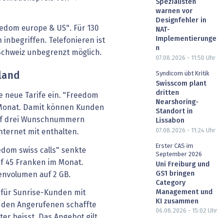
Spezialisten
warnen vor
Designfehler in
eedom europe & US". Für 130
NAT-
Implementierunge
inbegriffen. Telefonieren ist
n
Schweiz unbegrenzt möglich.
07.08.2026 - 11:50
Uhr
Syndicom übt Kritik
land
Swisscom plant
dritten
e neue Tarife ein. "Freedom
Nearshoring-
m Monat. Damit können Kunden
Standort in
auf drei Wunschnummern
Lissabon
07.08.2026 - 11:24
Uhr
nternet mit enthalten.
Erster CAS im
dom swiss calls" senkte
September 2026
f 45 Franken im Monat.
Uni Freiburg und
GS1 bringen
envolumen auf 2 GB.
Category
Management und
 für Sunrise-Kunden mit
KI zusammen
 den Angerufenen schaffte
06.08.2026 - 15:02
Uhr
ter heisst. Das Angebot gilt