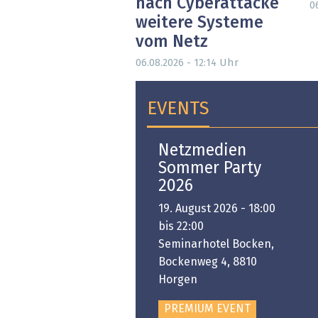
nach Cyberattacke
0
weitere Systeme
vom Netz
Uhr
06.08.2026 - 12:14
EVENTS
Open-i 2026 | The
Netzmedien
Swiss Innovation
Sommer Party
Platform
2026
6. November 2026 -
19. August 2026 - 18:00
:00 bis 18:00
bis 22:00
ongresshaus Zürich
Seminarhotel Bocken,
Bockenweg 4, 8810
PREMIUM EVENT
Horgen
PREMIUM EVENT