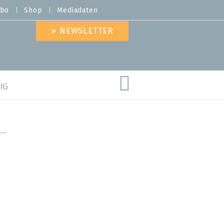
bo
Shop
Mediadaten
» NEWSLETTER
IG
are