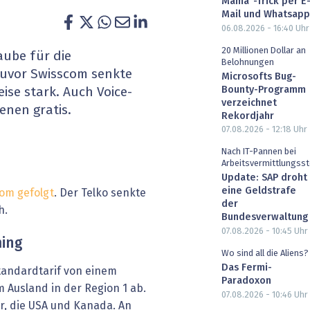
Mama"-Trick per E
heit wird digital
IT for Health
Mail und Whatsapp
06.08.2026 - 16:40
Uhr
chain
Artificial Intelligence
20 Millionen Dollar an
aube für die
Belohnungen
zuvor Swisscom senkte
Microsofts Bug-
SGVO
Finance 2030
Bounty-Programm
ise stark. Auch Voice-
verzeichnet
fenen gratis.
 Managed Services & Co.
Fintech & Insurtech
Rekordjahr
07.08.2026 - 12:18
Uhr
l Banking
Professional AV & Digital Signage
Nach IT-Pannen bei
Arbeitsvermittlungsst
Update: SAP droht
 Dossiers
» alle Specials
eine Geldstrafe
com gefolgt
. Der Telko senkte
der
h.
Bundesverwaltung
07.08.2026 - 10:45
Uhr
ming
Wo sind all die Aliens?
Das Fermi-
tandardtarif von einem
Paradoxon
 Ausland in der Region 1 ab.
07.08.2026 - 10:46
Uhr
r, die USA und Kanada. An