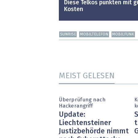
Diese Telkos punkten mit 
Kosten
SUNRISE
MOBILTELEFON
MOBILFUNK
MEIST GELESEN
Überprüfung nach
K
Hackerangriff
k
Update:
S
Liechtensteiner
t
Justizbehörde nimmt