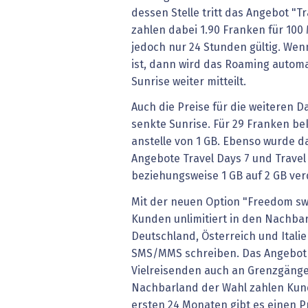
dessen Stelle tritt das Angebot "T
zahlen dabei 1.90 Franken für 100
jedoch nur 24 Stunden gültig. We
ist, dann wird das Roaming automat
Sunrise weiter mitteilt.
Auch die Preise für die weiteren D
senkte Sunrise. Für 29 Franken b
anstelle von 1 GB. Ebenso wurde d
Angebote Travel Days 7 und Travel
beziehungsweise 1 GB auf 2 GB ver
Mit der neuen Option "Freedom s
Kunden unlimitiert in den Nachba
Deutschland, Österreich und Italie
SMS/MMS schreiben. Das Angebot 
Vielreisenden auch an Grenzgänger
Nachbarland der Wahl zahlen Kun
ersten 24 Monaten gibt es einen P