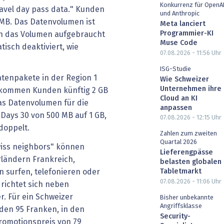
Konkurrenz für OpenA
ravel day pass data." Kunden
und Anthropic
 MB. Das Datenvolumen ist
Meta lanciert
Programmier-KI
nn das Volumen aufgebraucht
Muse Code
isch deaktiviert, wie
07.08.2026 - 11:56
Uhr
ISG-Studie
atenpakete in der Region 1
Wie Schweizer
Unternehmen ihre
ekommen Kunden künftig 2 GB
Cloud an KI
as Datenvolumen für die
anpassen
 Days 30 von 500 MB auf 1 GB,
07.08.2026 - 12:15
Uhr
doppelt.
Zahlen zum zweiten
Quartal 2026
wiss neighbors" können
Lieferengpässe
rländern Frankreich,
belasten globalen
n surfen, telefonieren oder
Tabletmarkt
07.08.2026 - 11:06
Uhr
richtet sich neben
. Für ein Schweizer
Bisher unbekannte
Angriffsklasse
den 95 Franken, in den
Security-
romotionspreis von 79