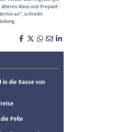
n älteren Abos und Prepaid-
terhin an", schreibt
eilung.
 in die Kasse von
reise
die Pelle