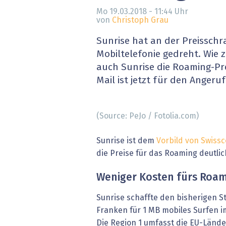
» alle News
Gesund
Mo 19.03.2018 - 11:44
Uhr
von
Christoph Grau
Block
Sunrise hat an der Preisschr
Mobiltelefonie gedreht. Wie 
EU-D
auch Sunrise die Roaming-Pre
Mail ist jetzt für den Angeru
XaaS,
Digita
(Source: PeJo / Fotolia.com)
» alle
Sunrise ist dem
Vorbild von Swiss
die Preise für das Roaming deutlic
Weniger Kosten fürs Roa
Sunrise schaffte den bisherigen S
Franken für 1 MB mobiles Surfen im
Die Region 1 umfasst die EU-Lände