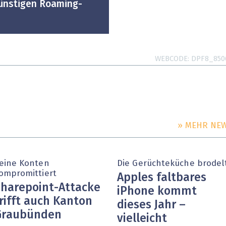
günstigen Roaming-
WEBCODE
DPF8_850
» MEHR NE
eine Konten
Die Gerüchteküche brodel
ompromittiert
Apples faltbares
harepoint-Attacke
iPhone kommt
rifft auch Kanton
dieses Jahr –
Graubünden
vielleicht