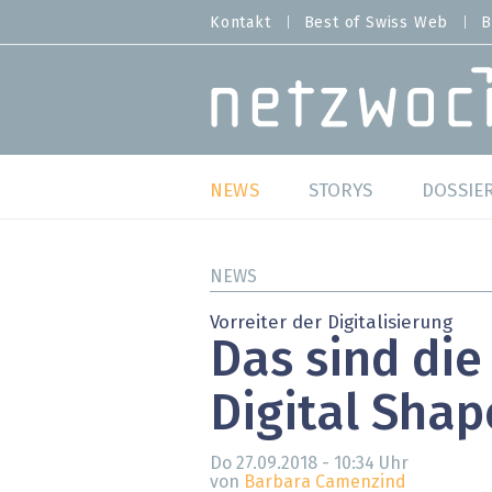
Direkt
Kontakt
Best of Swiss Web
B
HEADER
zum
MENU
Inhalt
MAIN NAVIGATION
NEWS
STORYS
DOSSIE
Live
Best o
NEWS
Wild Card
Best o
Vorreiter der Digitalisierung
Das sind die
Studien
Best o
Digital Shap
Meinungen
SAP S
Hands-on
Arbei
Do 27.09.2018 - 10:34
Uhr
von
Barbara Camenzind