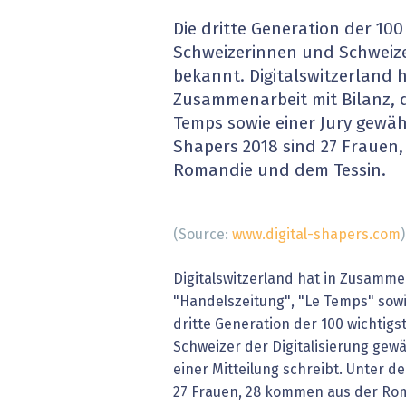
» alle News
Gesund
Die dritte Generation der 100
Schweizerinnen und Schweizer 
Block
bekannt. Digitalswitzerland ha
Zusammenarbeit mit Bilanz, 
EU-D
Temps sowie einer Jury gewähl
Shapers 2018 sind 27 Frauen
XaaS,
Romandie und dem Tessin.
Digita
(Source:
www.digital-shapers.com
)
» alle
Digitalswitzerland hat in Zusammen
"Handelszeitung", "Le Temps" sowie
dritte Generation der 100 wichtig
Schweizer der Digitalisierung gewäh
einer Mitteilung schreibt. Unter d
27 Frauen, 28 kommen aus der Ro