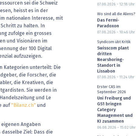
Ressourcen sei die Schweiz
07.08.2026 - 12:18
Uhr
esen, heisst es in der
Wo sind all die Aliens?
 im nationalen Interesse, mit
Das Fermi-
chritt zu halten. In
Paradoxon
07.08.2026 - 10:46
Uhr
ung zufolge ein grosses
ren und Visionären im
Syndicom übt Kritik
Swisscom plant
rnennung der 100 Digital
dritten
enzial aufzuzeigen.
Nearshoring-
Standort in
n Kategorien unterteilt: Die
Lissabon
ldgeber, die Forscher, die
07.08.2026 - 11:24
Uhr
abler, die Kreativen, die
Erster CAS im
tgardisten. Sie werden in
September 2026
Handelszeitung und Le
Uni Freiburg und
GS1 bringen
e auf
"
Bilanz.ch
"
und
Category
Management und
KI zusammen
ss eigenen Angaben
06.08.2026 - 15:02
Uhr
dasselbe Ziel: Dass die