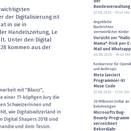
der
heit wird digital
IT for Health
Bundesverwaltung
 wichtigsten
07.08.2026 - 10:45
Uhr
der Digitalisierung ist
chain
Artificial Intelligence
Angebliche
t in sie in
Nachrichten
der Handelszeitung, Le
vermeintlicher Kinder
SGVO
Finance 2030
Vorsicht vor "Hallo
t. Unter den Digital
Mama"-Trick per E
, 28 kommen aus der
 Managed Services & Co.
Fintech & Insurtech
Mail und Whatsapp
06.08.2026 - 16:40
Uhr
l Banking
Professional AV & Digital Signage
Konkurrenz für OpenA
und Anthropic
Meta lanciert
 Dossiers
» alle Specials
Programmier-KI
Muse Code
arbeit mit "Bilanz",
07.08.2026 - 11:56
Uhr
 einer 11-köpfigen Jury die
20 Millionen Dollar an
sten Schweizerinnen und
Belohnungen
lt, wie Digitalswitzerland in
Microsofts Bug-
Bounty-Programm
en Digital Shapers 2018 sind
verzeichnet
mandie und dem Tessin.
Rekordjahr