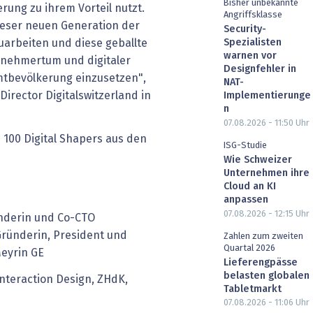
Bisher unbekannte
erung zu ihrem Vorteil nutzt.
Angriffsklasse
ieser neuen Generation der
Security-
arbeiten und diese geballte
Spezialisten
warnen vor
rnehmertum und digitaler
Designfehler in
tbevölkerung einzusetzen",
NAT-
Director Digitalswitzerland in
Implementierunge
n
07.08.2026 - 11:50
Uhr
e 100 Digital Shapers aus den
ISG-Studie
Wie Schweizer
Unternehmen ihre
Cloud an KI
anpassen
07.08.2026 - 12:15
Uhr
ünderin und Co-CTO
ründerin, President und
Zahlen zum zweiten
Quartal 2026
Meyrin GE
Lieferengpässe
belasten globalen
nteraction Design, ZHdK,
Tabletmarkt
07.08.2026 - 11:06
Uhr