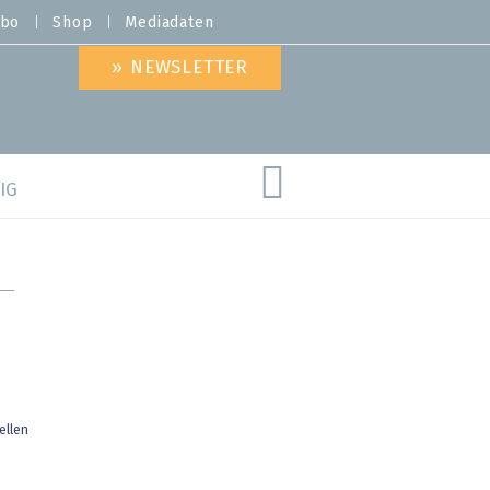
bo
Shop
Mediadaten
» NEWSLETTER
IG
are
ellen