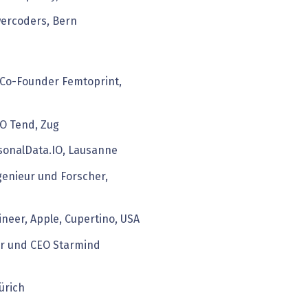
wercoders, Bern
 Co-Founder Femtoprint,
O Tend, Zug
rsonalData.IO, Lausanne
genieur und Forscher,
ineer, Apple, Cupertino, USA
r und CEO Starmind
ürich