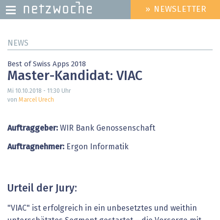
» NEWSLETTER
HEADER
MENU
Direkt
NEWS
zum
Inhalt
Best of Swiss Apps 2018
Master-Kandidat: VIAC
Mi 10.10.2018 - 11:30
Uhr
von
Marcel Urech
Auftraggeber:
WIR Bank Genossenschaft
Auftragnehmer:
Ergon Informatik
Urteil der Jury:
"VIAC" ist erfolgreich in ein unbesetztes und weithin