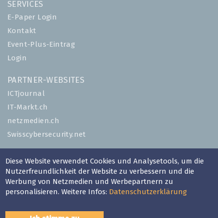
SERVICES
E-Paper Login
Kontakt
Event-Plus-Eintrag
Login
PARTNER-WEBSITES
ICTjournal
IT-Markt.ch
netzmedien.ch
Swisscybersecurity.net
© NETZMEDIEN AG 2026
Diese Website verwendet Cookies und Analysetools, um die
Impressum
Nutzerfreundlichkeit der Website zu verbessern und die
Werbung von Netzmedien und Werbepartnern zu
AGB
personalisieren. Weitere Infos:
Datenschutzerklärung
Nutzungsbestimmungen
Datenschutzerklärung