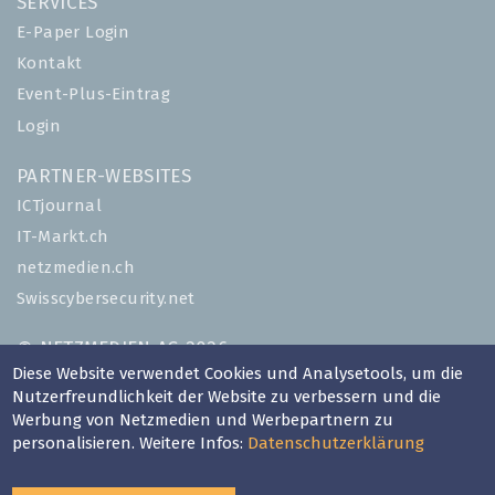
SERVICES
E-Paper Login
Kontakt
Event-Plus-Eintrag
Login
PARTNER-WEBSITES
ICTjournal
IT-Markt.ch
netzmedien.ch
Swisscybersecurity.net
© NETZMEDIEN AG 2026
Diese Website verwendet Cookies und Analysetools, um die
Impressum
Nutzerfreundlichkeit der Website zu verbessern und die
AGB
Werbung von Netzmedien und Werbepartnern zu
Nutzungsbestimmungen
personalisieren. Weitere Infos:
Datenschutzerklärung
Datenschutzerklärung