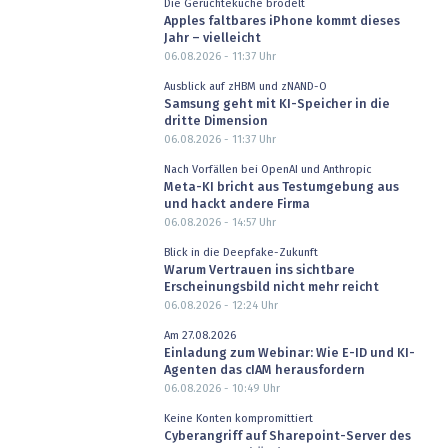
Die Gerüchteküche brodelt
Apples faltbares iPhone kommt dieses
Jahr – vielleicht
06.08.2026 - 11:37
Uhr
Ausblick auf zHBM und zNAND-O
Samsung geht mit KI-Speicher in die
dritte Dimension
06.08.2026 - 11:37
Uhr
Nach Vorfällen bei OpenAI und Anthropic
Meta-KI bricht aus Testumgebung aus
und hackt andere Firma
06.08.2026 - 14:57
Uhr
Blick in die Deepfake-Zukunft
Warum Vertrauen ins sichtbare
Erscheinungsbild nicht mehr reicht
06.08.2026 - 12:24
Uhr
Am 27.08.2026
Einladung zum Webinar: Wie E-ID und KI-
Agenten das cIAM herausfordern
06.08.2026 - 10:49
Uhr
Keine Konten kompromittiert
Cyberangriff auf Sharepoint-Server des