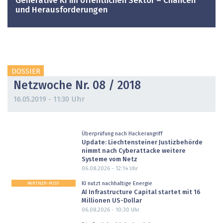
Generative KI im öffentlichen Sektor – Chancen
und Herausforderungen
DOSSIER
Netzwoche Nr. 08 / 2018
16.05.2019 - 11:30 Uhr
Überprüfung nach Hackerangriff
Update: Liechtensteiner Justizbehörde
nimmt nach Cyberattacke weitere
Systeme vom Netz
06.08.2026 - 12:14
Uhr
PARTNER-POST
KI nutzt nachhaltige Energie
AI Infrastructure Capital startet mit 16
Millionen US-Dollar
06.08.2026 - 10:30
Uhr